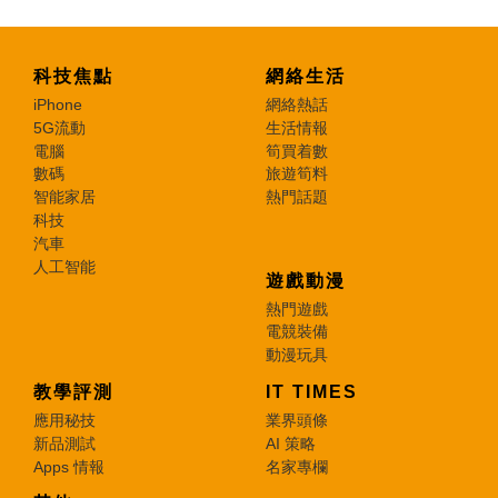
科技焦點
網絡生活
iPhone
網絡熱話
5G流動
生活情報
電腦
筍買着數
數碼
旅遊筍料
智能家居
熱門話題
科技
汽車
人工智能
遊戲動漫
熱門遊戲
電競裝備
動漫玩具
教學評測
IT TIMES
應用秘技
業界頭條
新品測試
AI 策略
Apps 情報
名家專欄