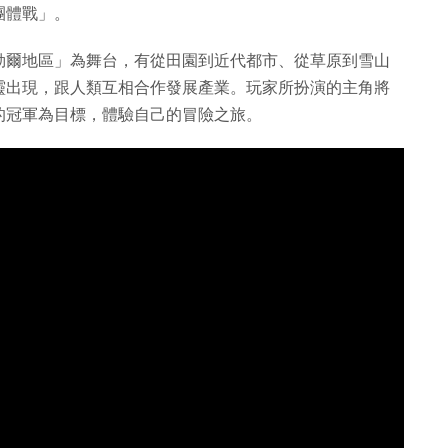
團體戰」。
伽勒爾地區」為舞台，有從田園到近代都市、從草原到雪山
靈出現，跟人類互相合作發展產業。玩家所扮演的主角將
的冠軍為目標，體驗自己的冒險之旅。