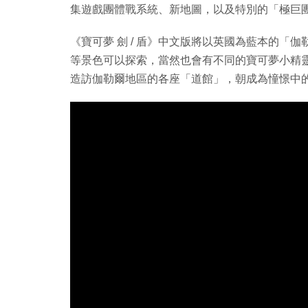
集遊戲團體戰系統、新地圖，以及特別的「極巨
《寶可夢 劍 / 盾》中文版將以英國為藍本的「
等景色可以探索，當然也會有不同的寶可夢小精
造訪伽勒爾地區的各座「道館」，朝成為憧憬中