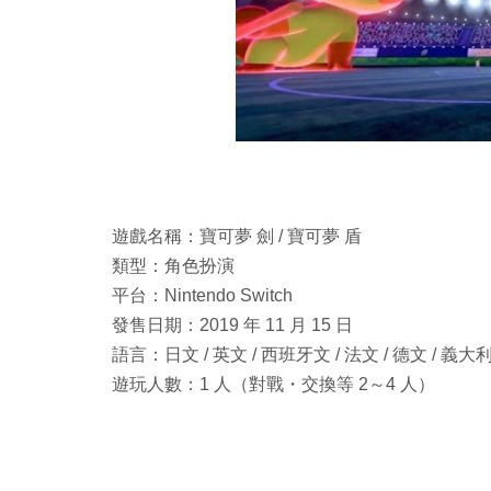
遊戲名稱：寶可夢 劍 / 寶可夢 盾
類型：角色扮演
平台：Nintendo Switch
發售日期：2019 年 11 月 15 日
語言：日文 / 英文 / 西班牙文 / 法文 / 德文 / 義大
遊玩人數：1 人（對戰・交換等 2～4 人）