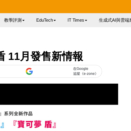
教學評測
EduTech
IT Times
生成式AI與雲端
‧盾 11月發售新情報
在Google
追蹤《e-zone》