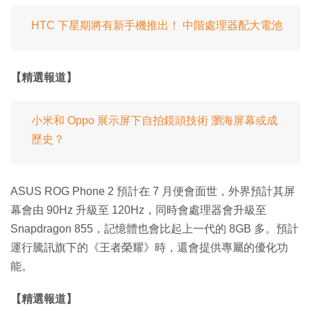
HTC 下星期將有新手機推出！ 中階處理器配大電池
【精選報道】
小米和 Oppo 展示屏下自拍鏡頭技術 瀏海屏幕或成
歷史？
ASUS ROG Phone 2 預計在 7 月便會面世，外界預計其屏
幕會由 90Hz 升級至 120Hz，同時會處理器會升級至
Snapdragon 855，記憶體也會比起上一代的 8GB 多。預計
運行騰訊旗下的《王者榮耀》時，還會提供專屬的優化功
能。
【精選報道】