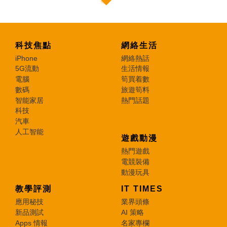
科技焦點
網絡生活
iPhone
網絡熱話
5G流動
生活情報
電腦
筍買着數
數碼
旅遊筍料
智能家居
熱門話題
科技
汽車
人工智能
遊戲動漫
熱門遊戲
電競裝備
動漫玩具
教學評測
IT TIMES
應用秘技
業界頭條
新品測試
AI 策略
Apps 情報
名家專欄