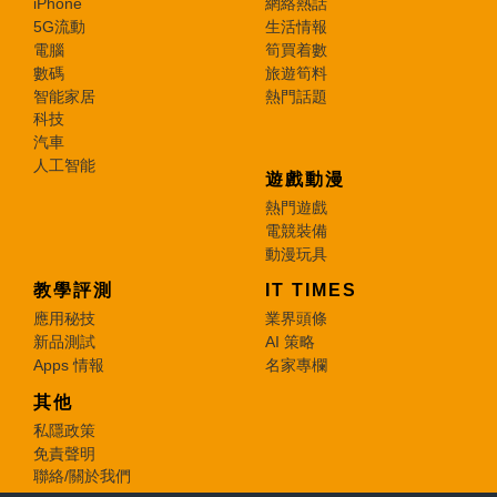
iPhone
網絡熱話
5G流動
生活情報
電腦
筍買着數
數碼
旅遊筍料
智能家居
熱門話題
科技
汽車
人工智能
遊戲動漫
熱門遊戲
電競裝備
動漫玩具
教學評測
IT TIMES
應用秘技
業界頭條
新品測試
AI 策略
Apps 情報
名家專欄
其他
私隱政策
免責聲明
聯絡/關於我們