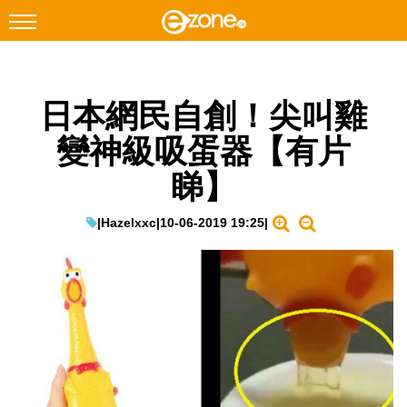
搜尋
日本網民自創！尖叫雞
Facebook
Instagram
變神級吸蛋器【有片
科技焦點
睇】
網絡生活
遊戲動漫
|
Hazelxxc
|
10-06-2019 19:25
|
教學評測
EduTech
IT Times
生成式AI與雲端應用
Enterprise Digital Transformation