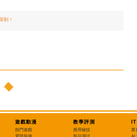
小限制！
遊戲動漫
教學評測
I
熱門遊戲
應用秘技
業
電競裝備
新品測試
AI