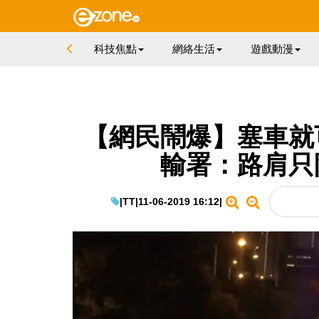
科技焦點
網絡生活
遊戲動漫
【網民鬧爆】塞車就
輸署：路肩只
|
TT
|
11-06-2019 16:12
|