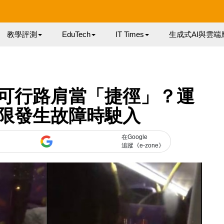
教學評測
EduTech
IT Times
生成式AI與雲端
可行路肩當「捷徑」？運
限發生故障時駛入
在Google
追蹤《e-zone》