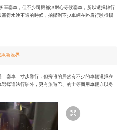
致多區塞車，但不少司機都無耐心等候塞車，所以選擇轉行
被塞得水洩不通的時候，拍攝到不少車輛在路肩行駛得暢
逆線新境界
遇上塞車，寸步難行，但旁邊的居然有不少的車輛選擇在
車選擇違法行駛外，更有旅遊巴、的士等商用車輛亦以身