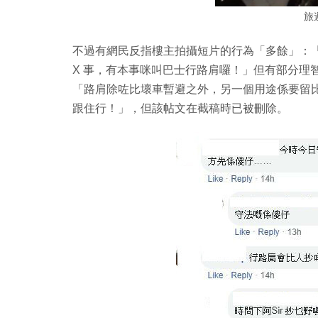
旅
不過有網民反指樓主拍攝短片的行為「多餘」：
X 事，有本事咪叫巴士行路肩囉！」但有部分理
「路肩除咗比壞車暫避之外，另一個用途係要留
跟住行！」，但該帖文在截稿時已被刪除。