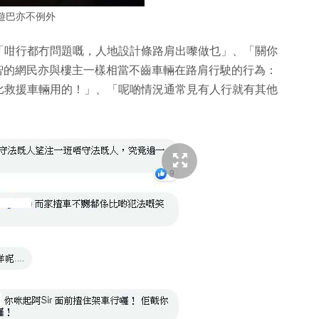
遊巴亦不例外
「咁行都冇問題嘅，人地設計條路肩出嚟做乜」、「關你
智的網民亦與樓主一樣相當不齒車輛在路肩行駛的行為：
比救援車輛用的！」、「呢啲情況通常見有人行就有其他