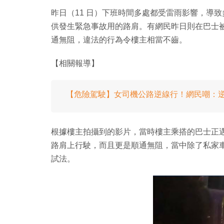
昨日（11 日）下班時間多處都受雷雨影響，導
供發生緊急事故用的路肩。有網民昨日則在巴士
通無阻，違法的行為令樓主相當不齒。
【相關報導】
【危險駕駛】女司機公路逆線行！網民嘲：
根據樓主拍攝到的影片，當時樓主乘搭的巴士正
路肩上行駛，而且更是順通無阻，當中除了私家
試法。