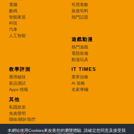
電腦
筍買着數
數碼
旅遊筍料
智能家居
熱門話題
科技
汽車
人工智能
遊戲動漫
熱門遊戲
電競裝備
動漫玩具
教學評測
IT TIMES
應用秘技
業界頭條
新品測試
AI 策略
Apps 情報
名家專欄
其他
私隱政策
免責聲明
聯絡/關於我們
本網站使用Cookies來改善您的瀏覽體驗, 請確定您同意及接受我
© 2026 e-zone. All Rights Reserved.