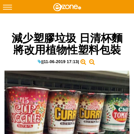
搜尋
減少塑膠垃圾 日清杯麵
Facebook
Instagram
將改用植物性塑料包裝
科技焦點
網絡生活
|
|
11-06-2019 17:13
|
遊戲動漫
教學評測
EduTech
IT Times
生成式AI與雲端應用
Enterprise Digital Transformation