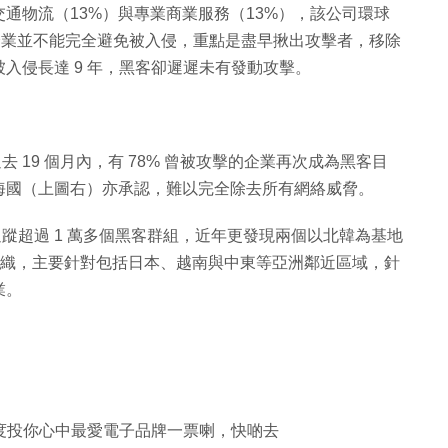
通物流（13%）與專業商業服務（13%），該公司環球
承認，企業並不能完全避免被入侵，重點是盡早揪出攻擊者，移除
入侵長達 9 年，黑客卻遲遲未有發動攻擊。
過去 19 個月內，有 78% 曾被攻擊的企業再次成為黑客目
海國（上圖右）亦承認，難以完全除去所有網絡威脅。
直追蹤超過 1 萬多個黑客群組，近年更發現兩個以北韓為基地
」的組織，主要針對包括日本、越南與中東等亞洲鄰近區域，針
業。
牌大獎）度投你心中最愛電子品牌一票喇，快啲去