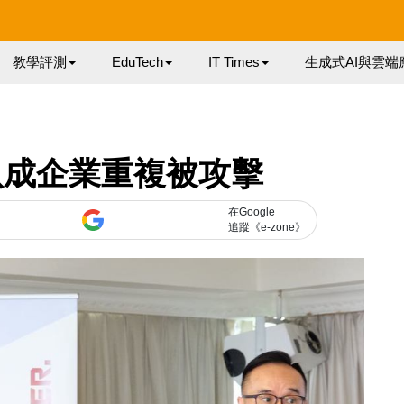
教學評測
EduTech
IT Times
生成式AI與雲端
近八成企業重複被攻擊
在Google
追蹤《e-zone》