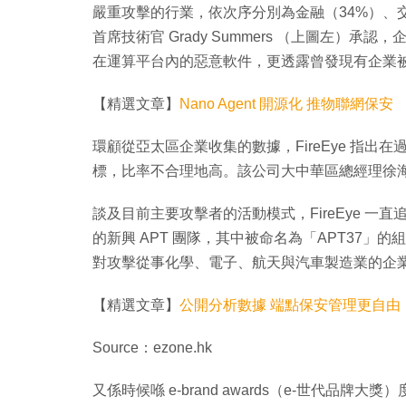
嚴重攻擊的行業，依次序分別為金融（34%）、交
首席技術官 Grady Summers （上圖左）
在運算平台內的惡意軟件，更透露曾發現有企業被
【精選文章】
Nano Agent 開源化 推物聯網保安
環顧從亞太區企業收集的數據，FireEye 指出在
標，比率不合理地高。該公司大中華區總經理徐
談及目前主要攻擊者的活動模式，FireEye 一
的新興 APT 團隊，其中被命名為「APT37
對攻擊從事化學、電子、航天與汽車製造業的企
【精選文章】
公開分析數據 端點保安管理更自由
Source：ezone.hk
又係時候喺 e-brand awards（e-世代品