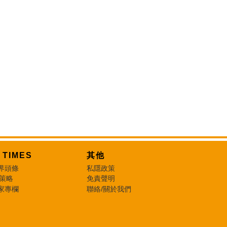
T TIMES
其他
界頭條
私隱政策
 策略
免責聲明
家專欄
聯絡/關於我們