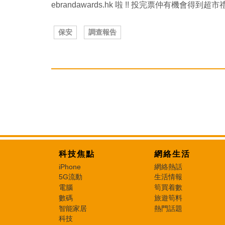
ebrandawards.hk 啦 !! 投完票仲有機會得到超
保安
調查報告
科技焦點
網絡生活
iPhone
網絡熱話
5G流動
生活情報
電腦
筍買着數
數碼
旅遊筍料
智能家居
熱門話題
科技