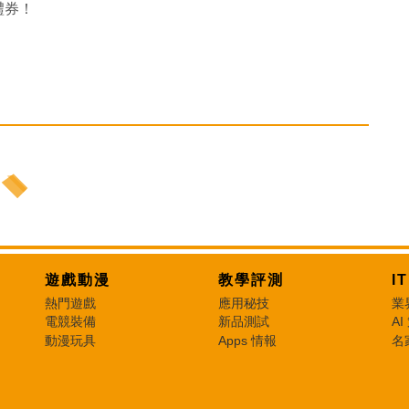
市禮券！
遊戲動漫
教學評測
I
熱門遊戲
應用秘技
業
電競裝備
新品測試
AI
動漫玩具
Apps 情報
名