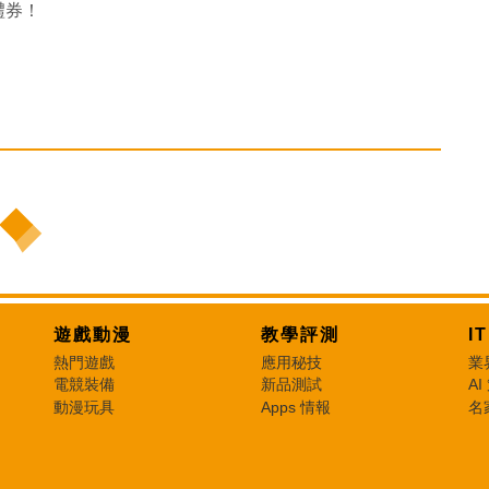
市禮券！
遊戲動漫
教學評測
I
熱門遊戲
應用秘技
業
電競裝備
新品測試
AI
動漫玩具
Apps 情報
名