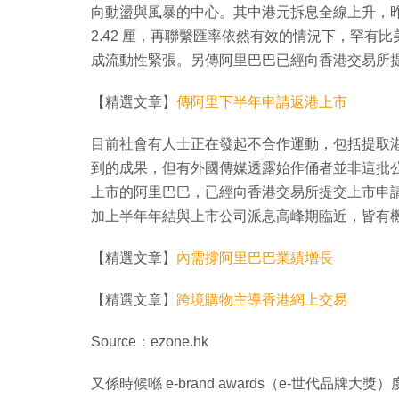
向動盪與風暴的中心。其中港元拆息全線上升，昨日
2.42 厘，再聯繫匯率依然有效的情況下，罕
成流動性緊張。另傳阿里巴巴已經向香港交易所提交
【精選文章】
傳阿里下半年申請返港上市
目前社會有人士正在發起不合作運動，包括提取港元
到的成果，但有外國傳媒透露始作俑者並非這批
上市的阿里巴巴，已經向香港交易所提交上市申請，潛
加上半年年結與上市公司派息高峰期臨近，皆有
【精選文章】
內需撐阿里巴巴業績增長
【精選文章】
跨境購物主導香港網上交易
Source：ezone.hk
又係時候喺 e-brand awards（e-世代品