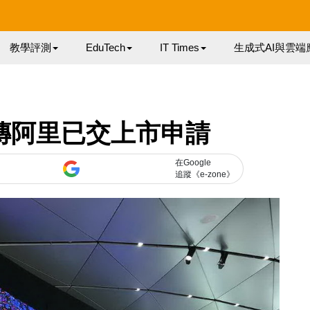
教學評測
EduTech
IT Times
生成式AI與雲端
傳阿里已交上市申請
在Google
追蹤《e-zone》