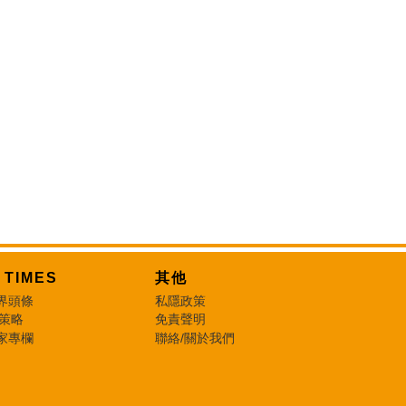
T TIMES
其他
界頭條
私隱政策
 策略
免責聲明
家專欄
聯絡/關於我們