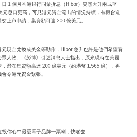
 1 個月香港銀行同業拆息（Hibor）突然大升兩成至
有比美元息口更高，可見港元資金流出的情況持續，有機會造
上市申請，集資額可達 200 億美元。
現金兌換成美金等動作，Hibor 急升也許是他們希望看
公眾人物。《彭博》引述消息人士指出，原來現時在美國
在集資額高達 200 億美元（約港幣 1,565 億），再
機會令港元資金緊張。
牌大獎）度投你心中最愛電子品牌一票喇，快啲去