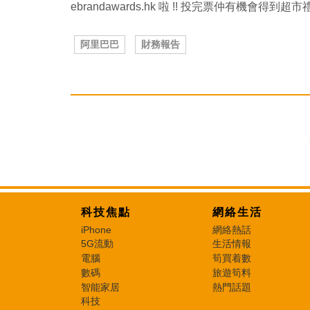
ebrandawards.hk 啦 !! 投完票仲有機會得到超
阿里巴巴
財務報告
科技焦點
網絡生活
iPhone
網絡熱話
5G流動
生活情報
電腦
筍買着數
數碼
旅遊筍料
智能家居
熱門話題
科技