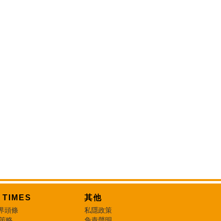
T TIMES
其他
界頭條
私隱政策
 策略
免責聲明