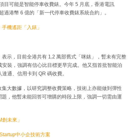
項目可能是智能停車收費錶。今年 5 月底，香港電訊
、總值超過港幣 6 億的「新一代停車收費錶系統合約」。
！手機遙距「入錶」
示，目前全港共有 1.2 萬部舊式「咪錶」，暫未有完整
完成安裝，強調有信心比目標更早完成。他又指首批智能泊
達通、信用卡到 QR 碼收費。
收集大數據，以研究調整收費策略，技術上亦能做到彈性
問題，他暫未能回答可增購的時段上限，強調一切需由運
M創未來」
tartup中小企技術方案