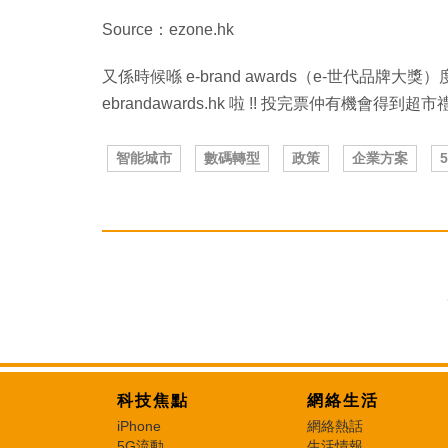
Source：ezone.hk
又係時候喺 e-brand awards（e-世代品
ebrandawards.hk 啦 !! 投完票仲有機會得到超
智能城市
數碼轉型
政策
企業方案
科技焦點
網絡生活
iPhone
網絡熱話
5G流動
生活情報