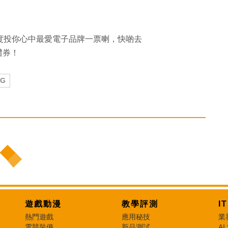
牌大獎）度投你心中最愛電子品牌一票喇，快啲去
市禮券！
5G
遊戲動漫
教學評測
I
熱門遊戲
應用秘技
業
電競裝備
新品測試
AI