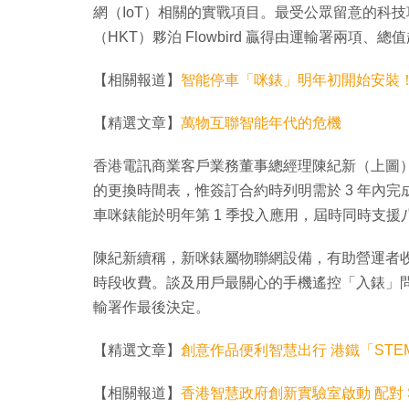
網（IoT）相關的實戰項目。最受公眾留意的科技
（HKT）夥泊 Flowbird 贏得由運輸署兩項
【相關報道】
智能停車「咪錶」明年初開始安裝
【精選文章】
萬物互聯智能年代的危機
香港電訊商業客戶業務董事總經理陳紀新（上圖）表
的更換時間表，惟簽訂合約時列明需於 3 年內
車咪錶能於明年第 1 季投入應用，屆時同時支援八
陳紀新續稱，新咪錶屬物聯網設備，有助營運者
時段收費。談及用戶最關心的手機遙控「入錶」
輸署作最後決定。
【精選文章】
創意作品便利智慧出行 港鐵「STE
【相關報道】
香港智慧政府創新實驗室啟動 配對 S