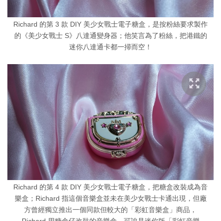
Richard 的第 3 款 DIY 美少女戰士電子糖盒，是按粉絲要求製作
的《美少女戰士 S》八達通變身器；他笑言為了粉絲，把港鐵的
迷你八達通卡都一掃而空！
Richard 的第 4 款 DIY 美少女戰士電子糖盒，把糖盒改裝成為音
樂盒；Richard 指這個音樂盒並未在美少女戰士卡通出現，但廠
方曾經獨立推出一個同款但較大的「彩虹音樂盒」商品，