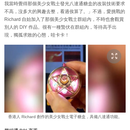
我當時覺得那個美少女戰士發光八達通糖盒的改裝技術要求
不高，沒多大的興趣去整，看過俟算了。」不過，愛挑戰的
Richard 自始加入了那個美少女戰士群組內，不時也會觀賞
別人的 DIY 作品。很有一種蟄伏在群組內，等待高手出
現，獨孤求敗的心態，哇卡卡！
香港人 Richard 創作的美少女戰士電子糖盒，具備八達通功能。