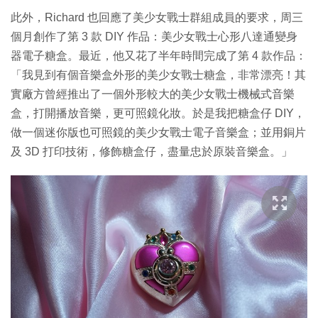
此外，Richard 也回應了美少女戰士群組成員的要求，周三
個月創作了第 3 款 DIY 作品：美少女戰士心形八達通變身
器電子糖盒。最近，他又花了半年時間完成了第 4 款作品：
「我見到有個音樂盒外形的美少女戰士糖盒，非常漂亮！其
實廠方曾經推出了一個外形較大的美少女戰士機械式音樂
盒，打開播放音樂，更可照鏡化妝。於是我把糖盒仔 DIY，
做一個迷你版也可照鏡的美少女戰士電子音樂盒；並用銅片
及 3D 打印技術，修飾糖盒仔，盡量忠於原裝音樂盒。」