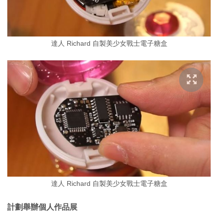
達人 Richard 自製美少女戰士電子糖盒
達人 Richard 自製美少女戰士電子糖盒
計劃舉辦個人作品展