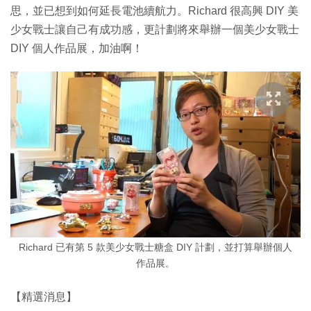
思，並已想到如何延長電池續航力。Richard 很高興 DIY 美
少女戰士讓自己有成功感，更計劃將來舉辦一個美少女戰士
DIY 個人作品展，加油啊！
Richard 已有第 5 款美少女戰士糖盒 DIY 計劃，並打算舉辦個人
作品展。
【精選消息】