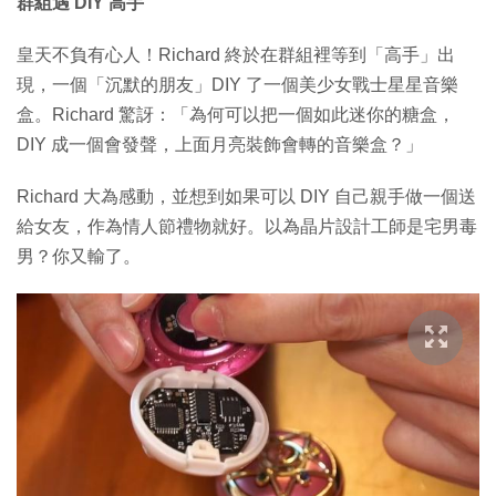
群組遇 DIY 高手
皇天不負有心人！Richard 終於在群組裡等到「高手」出
現，一個「沉默的朋友」DIY 了一個美少女戰士星星音樂
盒。Richard 驚訝：「為何可以把一個如此迷你的糖盒，
DIY 成一個會發聲，上面月亮裝飾會轉的音樂盒？」
Richard 大為感動，並想到如果可以 DIY 自己親手做一個送
給女友，作為情人節禮物就好。以為晶片設計工師是宅男毒
男？你又輸了。