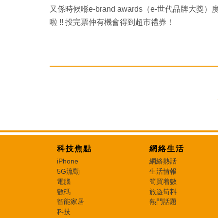
又係時候喺e-brand awards（e-世代品牌大獎
啦 !! 投完票仲有機會得到超市禮券！
科技焦點
網絡生活
iPhone
網絡熱話
5G流動
生活情報
電腦
筍買着數
數碼
旅遊筍料
智能家居
熱門話題
科技