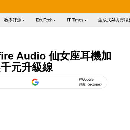
教學評測
EduTech
IT Times
生成式AI與雲端
re Audio 仙女座耳機加
 換千元升級線
在Google
追蹤《e-zone》