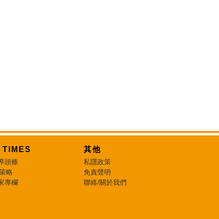
T TIMES
其他
界頭條
私隱政策
 策略
免責聲明
家專欄
聯絡/關於我們