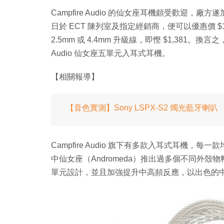
Campfire Audio 的仙女座耳機頗受歡迎，廠方
日於 ECT 陳列室及指定經銷商，便可以優惠價 $199 （原價
2.5mm 或 4.4mm 升級線，即慳 $1,381。換言之
Audio 仙女座五單元入耳式耳機。
【相關報導】
【音色實測】Sony LSPX-S2 燭光藍牙喇叭
Campfire Audio 旗下有多款入耳式耳機
中仙女座（Andromeda）推出過多個不同外殼
單元設計，並且加強提升中高頻反應，以出色的