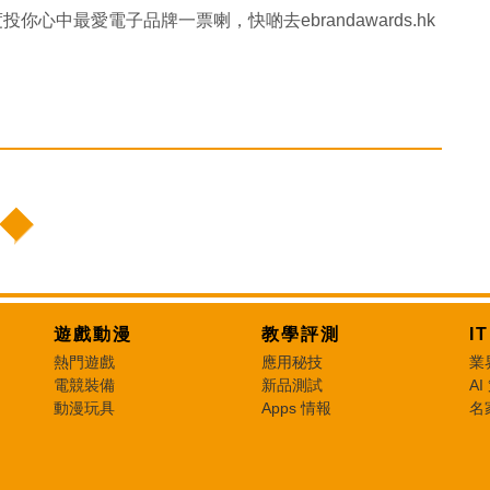
）度投你心中最愛電子品牌一票喇，快啲去ebrandawards.hk
遊戲動漫
教學評測
I
熱門遊戲
應用秘技
業
電競裝備
新品測試
AI
動漫玩具
Apps 情報
名