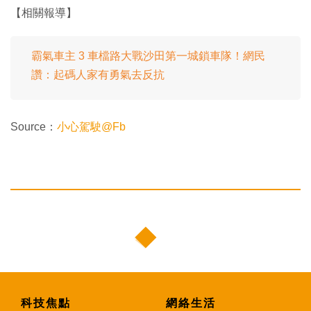
【相關報導】
霸氣車主 3 車檔路大戰沙田第一城鎖車隊！網民
讚：起碼人家有勇氣去反抗
Source：
小心駕駛@Fb
科技焦點
網絡生活