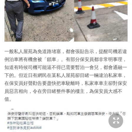
特集
一般私人屋苑為免道路堵塞，都會張貼告示，提醒司機若違
例泊車將有機會被「鎖車」。有部分保安員都非常明事理，
知道有時候司機可能逼不得已需要暫泊一會兒，都會通融一
下的。但近日有網民在某私人屋苑卻目睹一輛違泊私家車，
在保安員好聲勸告要盡快把車駛離時，私家車車主卻對保安
員惡言相向，令在旁目睹整件事的樓主，為保安員大感不
值。