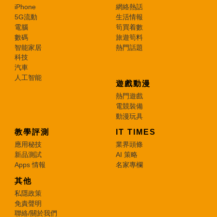
iPhone
網絡熱話
5G流動
生活情報
電腦
筍買着數
數碼
旅遊筍料
智能家居
熱門話題
科技
汽車
人工智能
遊戲動漫
熱門遊戲
電競裝備
動漫玩具
教學評測
IT TIMES
應用秘技
業界頭條
新品測試
AI 策略
Apps 情報
名家專欄
其他
私隱政策
免責聲明
聯絡/關於我們