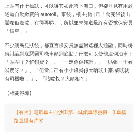
上貼有什麼標誌，可以讓其如此誇下海口，但卻只見有用於
隧道自動繳費的 autotoll。事後，樓主指自己「食完飯後出
返嚟佢走咗，冇得再睇」，所以並未知道最終有否被保安員
「鎖車。」
不少網民見狀後，都直言保安員無需對這種人通融，同時紛
紛討論到底惡霸司機車頭到底貼了什麼可以使他違例泊車：
「貼左咩？解鎖費？」、「一定係傷殘證」、「貼張一千蚊
喺度呀？」、「佢當自己有小小錢就係大哂既土豪.威既就
有司機啦.....」、「貼咗乜？大頭相？」
【相關報導】
【有片】霸氣車主向沙田第一城鎖車隊挑機！3 車擋
路直播有片睇