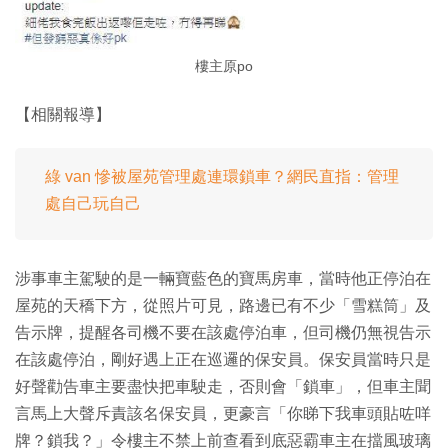
樓主原po
【相關報導】
綠 van 慘被屋苑管理處連環鎖車？網民直指：管理
處自己玩自己
涉事車主駕駛的是一輛寶藍色的寶馬房車，當時他正停泊在
屋苑的天穚下方，從照片可見，路邊已有不少「雪糕筒」及
告示牌，提醒各司機不要在該處停泊車，但司機仍無視告示
在該處停泊，剛好遇上正在巡邏的保安員。保安員當時只是
好聲勸告車主要盡快把車駛走，否則會「鎖車」，但車主聞
言馬上大聲斥責該名保安員，更豪言「你睇下我車頭貼咗咩
牌？鎖我？」令樓主不禁上前查看到底惡霸車主在擋風玻璃