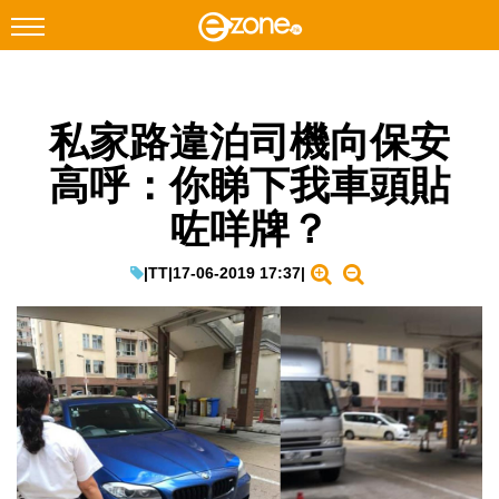
搜尋
私家路違泊司機向保安
Facebook
Instagram
高呼：你睇下我車頭貼
科技焦點
咗咩牌？
網絡生活
遊戲動漫
|
TT
|
17-06-2019 17:37
|
教學評測
EduTech
IT Times
生成式AI與雲端應用
Enterprise Digital Transformation