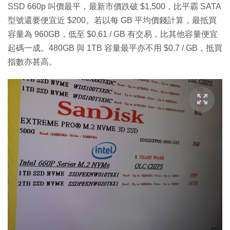
SSD 660p 叫價最平，最新市價跌破 $1,500，比平霸 SATA
型號還要便宜近 $200。若以每 GB 平均價錢計算，最抵買
容量為 960GB，低至 $0.61 / GB 有交易，比其他容量便宜
起碼一成。480GB 與 1TB 容量最平亦不用 $0.7 / GB，抵買
指數亦甚高。