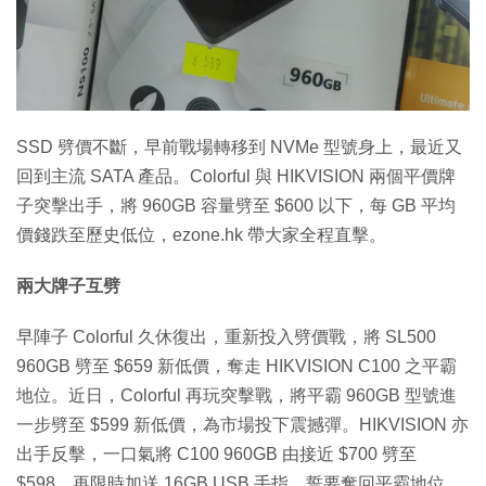
特集
SSD 劈價不斷，早前戰場轉移到 NVMe 型號身上，最近又
回到主流 SATA 產品。Colorful 與 HIKVISION 兩個平價牌
子突擊出手，將 960GB 容量劈至 $600 以下，每 GB 平均
價錢跌至歷史低位，ezone.hk 帶大家全程直擊。
兩大牌子互劈
早陣子 Colorful 久休復出，重新投入劈價戰，將 SL500
960GB 劈至 $659 新低價，奪走 HIKVISION C100 之平霸
地位。近日，Colorful 再玩突擊戰，將平霸 960GB 型號進
一步劈至 $599 新低價，為市場投下震撼彈。HIKVISION 亦
出手反擊，一口氣將 C100 960GB 由接近 $700 劈至
$598，再限時加送 16GB USB 手指，誓要奪回平霸地位。