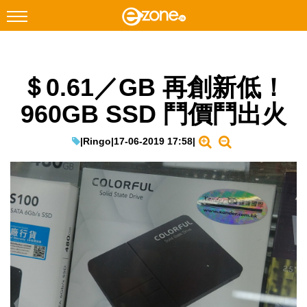
搜尋
＄0.61／GB 再創新低！
Facebook
Instagram
960GB SSD 鬥價鬥出火
科技焦點
網絡生活
|
Ringo
|
17-06-2019 17:58
|
遊戲動漫
教學評測
EduTech
IT Times
生成式AI與雲端應用
Enterprise Digital Transformation