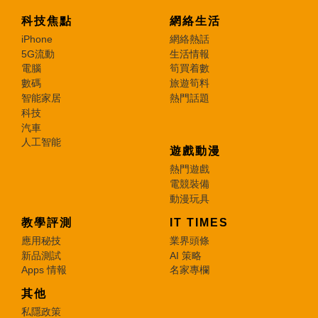
科技焦點
網絡生活
iPhone
網絡熱話
5G流動
生活情報
電腦
筍買着數
數碼
旅遊筍料
智能家居
熱門話題
科技
汽車
人工智能
遊戲動漫
熱門遊戲
電競裝備
動漫玩具
教學評測
IT TIMES
應用秘技
業界頭條
新品測試
AI 策略
Apps 情報
名家專欄
其他
私隱政策