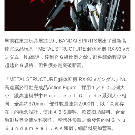
特集
早前在東京玩具展2019，BANDAI SPIRITS展出了最新高
達完成品玩具「METAL STRUCTURE 解体匠機 RX-93 νガ
ンダム」Nu高達，達到ＰＧ級比例之餘，部件細緻程度更
超越ＰＧ規格，但售價亦是突破新高。
「METAL STRUCTURE 解体匠機 RX-93 νガンダム」Nu
高達屬於可動完成品Action Figure，採用１／６０比例大
小，跟高達模型中Ｐｅｒｆｅｃｔ Ｇｒａｄｅ系列大小相
同。全高約370mm，部件數量達到2,000件，以「真實存
在」的概念設計，使用ＡＢＳ膠料、軟質樹脂膠料、合金、
蝕刻片等金屬材料製作。整體外形跟之前發售的ＭＧ Ｎｕ
Ｇｕｎｄａｍ Ｖｅｒ．ＫＡ類似，細節就更加豐富。