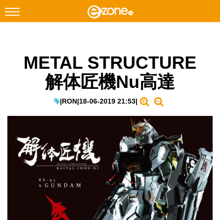
搜尋
METAL STRUCTURE
Facebook
Instagram
解体匠機Nu高達
科技焦點
網絡生活
|
RON
|
18-06-2019 21:53
|
遊戲動漫
教學評測
EduTech
IT Times
生成式AI與雲端應用
Enterprise Digital Transformation