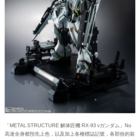
「METAL STRUCTURE 解体匠機 RX-93 νガンダム」Nu
高達全身都預先上色，以及加上各種標誌記號，各部份的裝