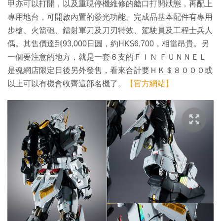
甲亦可以打開，以及重現停機維修的艙口打開狀態，再配上
專用地台，可開啟內置的發光功能。完成品基本配件有專用
步槍、火箭砲、鐳射軍刀及刀刃特效、駕駛員及工程士兵人
偶。其售價達到93,000日圓，約HK$6,700，相當昂貴。另
一個要注意的地方，就是一套６支的ＦＩＮ ＦＵＮＮＥＬ
是魂網店限定日後另外發售，看來合計要ＨＫ＄８０００或
以上可以有機會收齊這部名機了。
【官方網站】