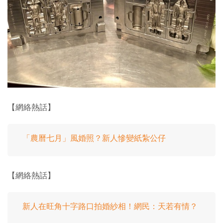
【網絡熱話】
「農曆七月」風婚照？新人慘變紙紮公仔
【網絡熱話】
新人在旺角十字路口拍婚紗相！網民：天若有情？