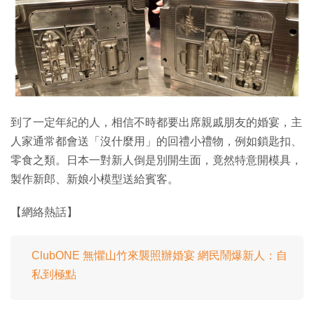
特集
到了一定年紀的人，相信不時都要出席親戚朋友的婚宴，主
人家通常都會送「沒什麼用」的回禮小禮物，例如鎖匙扣、
零食之類。日本一對新人倒是別開生面，竟然特意開模具，
製作新郎、新娘小模型送給賓客。
【網絡熱話】
ClubONE 無懼山竹來襲照辦婚宴 網民鬧爆新人：自
私到極點