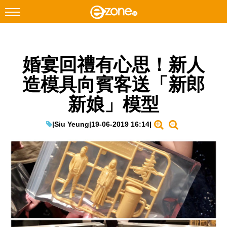
搜尋
婚宴回禮有心思！新人
Facebook
Instagram
造模具向賓客送「新郎
科技焦點
新娘」模型
網絡生活
遊戲動漫
|
Siu Yeung
|
19-06-2019 16:14
|
教學評測
EduTech
IT Times
生成式AI與雲端應用
Enterprise Digital Transformation