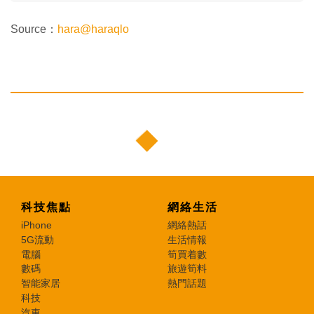
Source：
hara@haraqlo
科技焦點
網絡生活
iPhone
網絡熱話
5G流動
生活情報
電腦
筍買着數
數碼
旅遊筍料
智能家居
熱門話題
科技
汽車