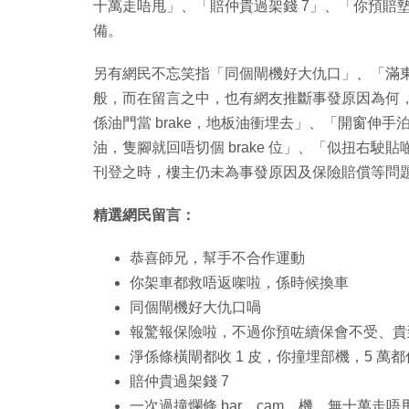
十萬走唔甩」、「賠仲貴過架錢 7」、「你預賠
備。
另有網民不忘笑指「同個閘機好大仇口」、「滿
般，而在留言之中，也有網友推斷事發原因為何，包
係油門當 brake，地板油衝埋去」、「開窗伸
油，隻腳就回唔切個 brake 位」、「似扭右
刊登之時，樓主仍未為事發原因及保險賠償等問
精選網民留言：
恭喜師兄，幫手不合作運動
你架車都救唔返㗎啦，係時候換車
同個閘機好大仇口喎
報驚報保險啦，不過你預咗續保會不受、貴到
淨係條橫閘都收 1 皮，你撞埋部機，5 萬
賠仲貴過架錢 7
一次過撞爛條 bar、cam、機，無十萬走唔