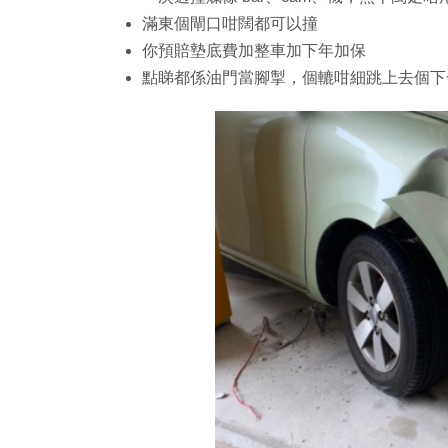
滿東個閘口咁闊都可以撞
你預賠墊底費加整車加下年加保
點睇都係油門當腳掣，個轆咁細跳上去個下