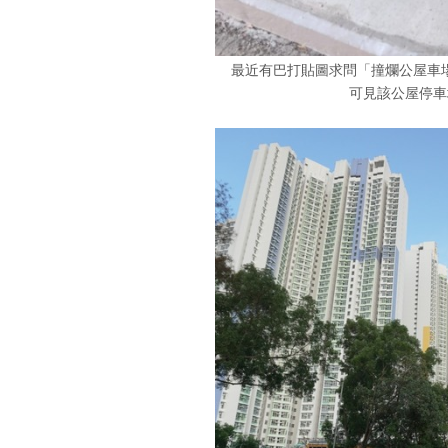
最近有巴打貼圖求問「撞爛公屋車場
可見該公屋停車場閘