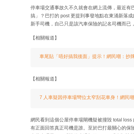
停車場交通事故久不久就會在網上流傳，最近有
搞」？巴打的 post 更提到事發地點在東涌新
新手司機，自己只是該汽車保險的記名司機而已，並
【相關報道】
車尾貼「唔好搞我後面」提示！網民嘲：抄
【相關報道】
7 人車疑因停車場彎位太窄刮花車身！網民
網民看到這個公屋停車場閘機疑被撞毀 total l
有正面回答真正司機是誰。至於巴打最關心的保險問