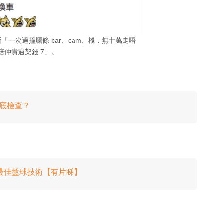
一次過撞爛條 bar、cam、機，無十萬走唔
賠仲貴過架錢 7」。
車底檢查？
最佳盤球技術【有片睇】