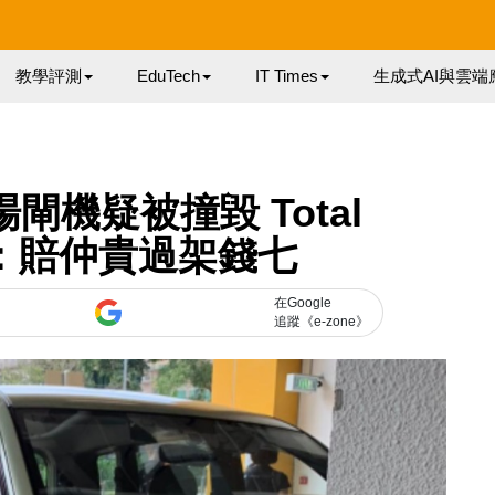
教學評測
EduTech
IT Times
生成式AI與雲端
機疑被撞毀 Total
民：賠仲貴過架錢七
在Google
追蹤《e-zone》