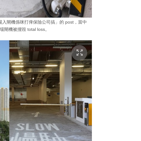
入閘機係咪打俾保險公司搞」的 post，當中
機被撞毀 total loss。