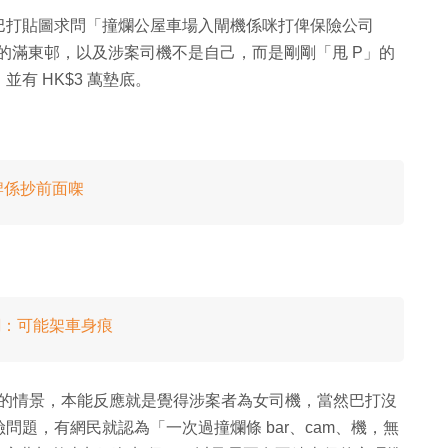
巴打貼圖求問「撞爛公屋車場入閘機係咪打俾保險公司
落成的滿東邨，以及涉案司機不是自己，而是剛剛「甩 P」的
有 HK$3 萬墊底。
牌係抄前面㗎
嘲：可能架車身痕
oss 的情景，本能反應就是覺得涉案者為女司機，當然巴打沒
題，有網民就認為「一次過撞爛條 bar、cam、機，無