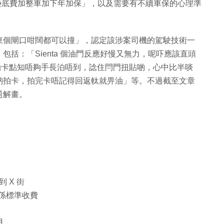
墊底費加整車加下年加保」，以及需要有不續車保的心理準
東個閘口咁闊都可以撞」，認定該涉案司機的駕駛技術一
括：「Sienta 個油門反應好慢又無力，呢吓應該直頭
手泊卡點知唔夠手長泊唔到，諗住閂門扭貼啲，心中比半啖
駛貼啲拍卡，拍完卡唔記得回返軚就畀油」等。不過截至文章
題解畫。
 X 街
都係標準收費
甩