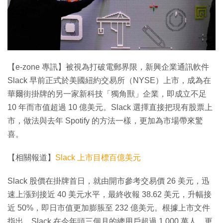
特集
【e-zone 專訊】被視為打破電郵界限，新興企業通訊軟件
Slack 早前正式於美國紐約交易所（NYSE）上市，成為在
華爾街掛牌的另一家新科技「獨角獸」企業，即成立不足
10 年而市值超過 10 億美元。Slack 選擇直接把現有股票上
市，做法與去年 Spotify 的方法一樣，更加為市場帶來驚
喜。
【相關報道】
Slack 上市目標百億美元
Slack 股價在掛牌首日，就由開市參考交易價 26 美元，迅
速上漲到接近 40 美元水平，最終收報 38.62 美元，升幅接
近 50%，即日市值更加膨脹至 232 億美元。根據上市文件
指出，Slack 在今年頭三個月的總用戶超過 1,000 萬人，更