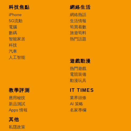
科技焦點
網絡生活
iPhone
網絡熱話
5G流動
生活情報
電腦
筍買着數
數碼
旅遊筍料
智能家居
熱門話題
科技
汽車
人工智能
遊戲動漫
熱門遊戲
電競裝備
動漫玩具
教學評測
IT TIMES
應用秘技
業界頭條
新品測試
AI 策略
Apps 情報
名家專欄
其他
私隱政策