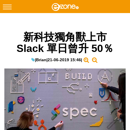
搜尋
新科技獨角獸上市
Facebook
Instagram
Slack 單日曾升 50％
科技焦點
網絡生活
|
Brian
|
21-06-2019 15:46
|
遊戲動漫
教學評測
EduTech
IT Times
生成式AI與雲端應用
Enterprise Digital Transformation