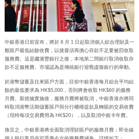
中銀香港日前宣布，將於 8 月 1 日起取消個人綜合理財及一
般賬戶最低結餘收費，以後毋須再擔心存款不足要被罰收取
服務費。這是繼滙豐銀行之後，本地第二間銀行取消收取存
款不足服務費。市場認為是傳統銀行迎戰虛擬銀行的舉動。
於港幣儲蓄及往來賬戶方面，目前中銀香港每月綜合平均結
餘的最低要求為 HK$5,000，否則將會收取 HK$60 的服務
月費。新措施實施後，服務月費將被取消，中銀香港亦將同
時取消港幣活期儲蓄賬戶與分行櫃檯提款及轉賬的交易收費
（現時每項交易費用為 HK$20），以及取消中銀卡年費。
換言之，中銀香港將全面取消理財賬戶的服務月費；即全線
個人銀行客戶亦可受惠今次的服務費減免。詳情如下：