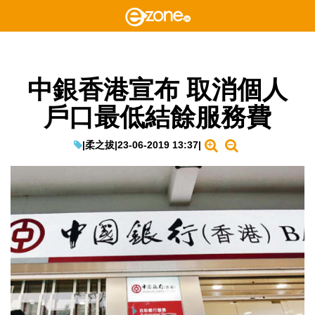
中銀香港宣布 取消個人
戶口最低結餘服務費
|
柔之拔
|
23-06-2019 13:37
|