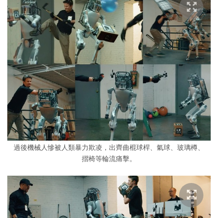
過後機械人慘被人類暴力欺凌，出齊曲棍球桿、氣球、玻璃樽、
摺椅等輪流痛擊。