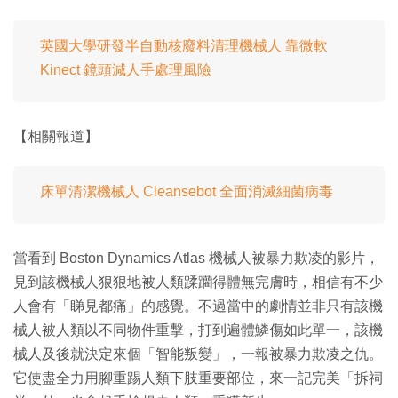
英國大學研發半自動核廢料清理機械人 靠微軟
Kinect 鏡頭減人手處理風險
【相關報道】
床單清潔機械人 Cleansebot 全面消滅細菌病毒
當看到 Boston Dynamics Atlas 機械人被暴力欺凌的影片，
見到該機械人狠狠地被人類蹂躪得體無完膚時，相信有不少
人會有「睇見都痛」的感覺。不過當中的劇情並非只有該機
械人被人類以不同物件重擊，打到遍體鱗傷如此單一，該機
械人及後就決定來個「智能叛變」，一報被暴力欺凌之仇。
它使盡全力用腳重踢人類下肢重要部位，來一記完美「拆祠