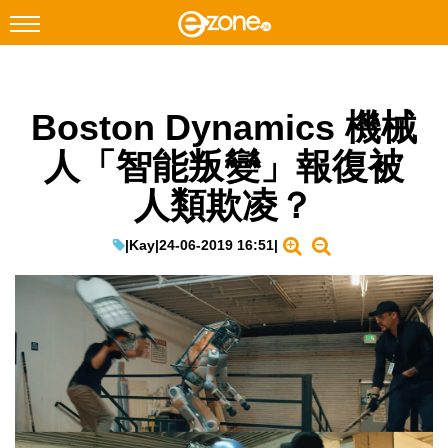
搜尋
Boston Dynamics 機械
Facebook
Instagram
人「智能叛變」報復被
科技焦點
人類欺凌？
網絡生活
遊戲動漫
|
Kay
|
24-06-2019 16:51
|
教學評測
EduTech
IT Times
生成式AI與雲端應用
Enterprise Digital Transformation