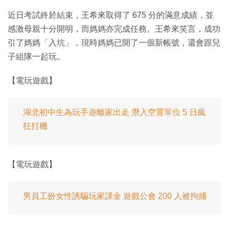
近日考試終於結束，王希來取得了 675 分的滿意成績，並
感激母親十分開明，而媽媽亦完成任務。王希來笑言，成功
引了媽媽「入坑」，現時媽媽已開了一個新帳號，還會跟兒
子組隊一起玩。
【電玩遊戲】
湖北初中生為玩手遊離家出走 潛入空置單位 5 日瘋
狂打機
【電玩遊戲】
男員工扮女性誘騙玩家課金 遊戲公會 200 人被拘捕