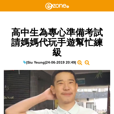
高中生為專心準備考試
請媽媽代玩手遊幫忙練
級
|
Siu Yeung
|
24-06-2019 20:49
|