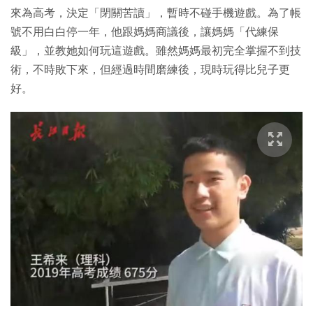
來為高考，決定「閉關苦讀」，暫時不碰手機遊戲。為了帳
號不用白白停一年，他跟媽媽商議後，讓媽媽「代練保
級」，並教她如何玩這遊戲。雖然媽媽最初完全掌握不到技
術，不時敗下來，但經過時間磨練後，現時玩得比兒子更
好。