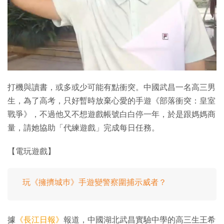
打機與讀書，或多或少可能有點衝突。中國武昌一名高三男
生，為了高考，只好暫時放棄心愛的手遊《部落衝突：皇室
戰爭》，不過他又不想遊戲帳號白白停一年，於是跟媽媽商
量，請她協助「代練遊戲」完成每日任務。
【電玩遊戲】
玩《擁擠城巿》手遊變警察圍捕示威者？
據
《長江日報》
報道，中國湖北武昌實驗中學的高三生王希