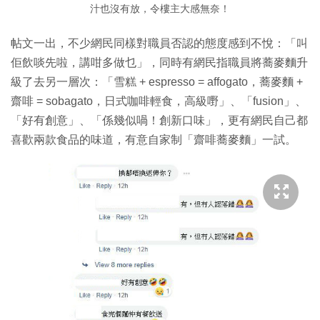
汁也沒有放，令樓主大感無奈！
帖文一出，不少網民同樣對職員否認的態度感到不悅：「叫
佢飲啖先啦，講咁多做乜」，同時有網民指職員將蕎麥麵升
級了去另一層次：「雪糕 + espresso = affogato，蕎麥麵 +
齋啡 = sobagato，日式咖啡輕食，高級嘢」、「fusion」、
「好有創意」、「係幾似喎！創新口味」，更有網民自己都
喜歡兩款食品的味道，有意自家制「齋啡蕎麥麵」一試。