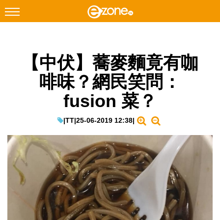
搜尋
【中伏】蕎麥麵竟有咖
Facebook
Instagram
啡味？網民笑問：
科技焦點
fusion 菜？
網絡生活
遊戲動漫
|
TT
|
25-06-2019 12:38
|
教學評測
EduTech
IT Times
生成式AI與雲端應用
Enterprise Digital Transformation