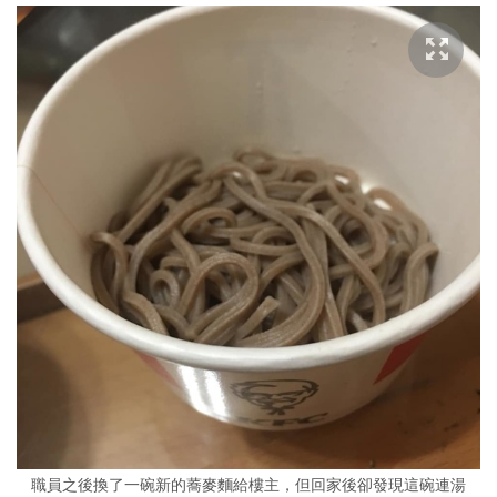
職員之後換了一碗新的蕎麥麵給樓主，但回家後卻發現這碗連湯