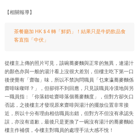
【相關報導】
茶餐廳加 HK＄4 轉「鮮奶」！結果只是牛奶飲品食
客直指「中伏」
從樓主上傳的照片可見，該碗蕎麥麵與正常的無異，連湯汁
的顏色亦與一般的湯汁看上沒很大差別，但樓主吃下第一口
後便覺有「齋咖」味，所以不禁詢問職員「乜東瀛蕎麥麵係
齋啡味㗎咩？」，但卻得不到回應，只見該職員冷漠地與另
一職員指：「你落錯咗齋啡落個蕎麥麵度」，但對方卻矢口
否認，之後樓主才發現原來齋啡與湯汁的擺放位置非常接
近，所以十分有理由相信職員出錯，但對方不但沒有承認失
誤，亦沒有道歉，最後只是更換了一碗沒有湯汁的蕎麥麵給
樓主作補償，令樓主對職員的處理手法大感不悅！