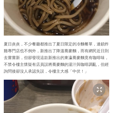
特集
夏日炎炎，不少餐廳都推出了夏日限定的冷麵餐單，連鎖炸
雞專門店也不例外，新推出了降溫蕎麥麵，而有網民近日則
去嘗嘗新，但卻發現這款新推出的東瀛蕎麥麵竟有咖啡味，
不禁令樓主懷疑有店員誤將蕎麥麵的湯汁與咖啡調亂，但經
詢問後卻沒人承認失誤，令樓主大感「中伏！」