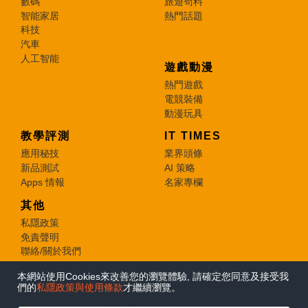
數碼
旅遊筍料
智能家居
熱門話題
科技
汽車
人工智能
遊戲動漫
熱門遊戲
電競裝備
動漫玩具
教學評測
IT TIMES
應用秘技
業界頭條
新品測試
AI 策略
Apps 情報
名家專欄
其他
私隱政策
免責聲明
聯絡/關於我們
本網站使用Cookies來改善您的瀏覽體驗, 請確定您同意及接受我
© 2026 e-zone. All Rights Reserved.
們的
私隱政策與使用條款
才繼續瀏覽。