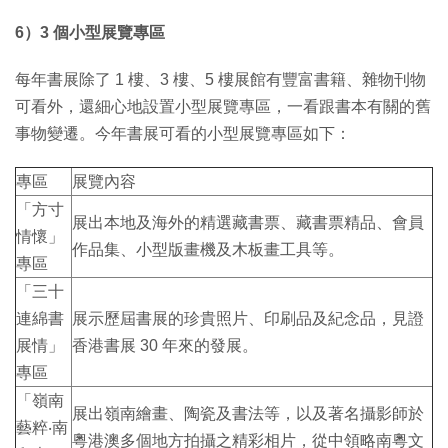
6）3 個小型展覽專區
每年書展除了 1 樓、3 樓、5 樓展館有豐富書籍、雜物刊物
可看外，還細心地設置小型展覽專區，一看跟書本有關的舊
事物變遷。今年書展可看的小型展覽專區如下：
專區
展覽內容
「方寸
展出本地及海外的精選藏書票、藏書票精品、會員
情懷」
作品集、小型版畫機及木板畫工具等。
專區
「三十
連綿書
展示歷屆書展的珍貴照片、印刷品及紀念品，見證
展情」
香港書展 30 年來的發展。
專區
「嶺南
展出嶺南繪畫、陶瓷及書法等，以及著名攝影師於
藝粹‧南
粵港澳多個地方拍攝之精彩相片，從中領略南粵文