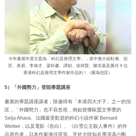
今年書展年度主題為「科幻及推理文學」，當中會介紹杜漸、倪
匡、黃易、李偉才、梁科慶、譚劍、徐焯賢、陳浩基及厲河 9 位
香港科幻及推理文學作家作品的！（圖為倪匡）
5）「外國勢力」登陸專題講座
書展的專題講座講者，除邀得有「本港四大才子」之一的倪
匡，「外國勢力」也不容忽視，例如曾獲歐盟文學獎的
Selja Ahava、法國最受歡迎的科幻小說作家 Bernard
Werber，以及電影《告白》、《白雪公主殺人事件》的作
品原作者，日本作家湊佳苗等。至於大陸知名導演馮小剛、