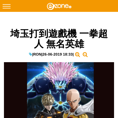
搜尋
埼玉打到遊戲機 一拳超
Facebook
Instagram
人 無名英雄
科技焦點
網絡生活
|
RON
|
26-06-2019 18:33
|
遊戲動漫
教學評測
EduTech
IT Times
生成式AI與雲端應用
Enterprise Digital Transformation