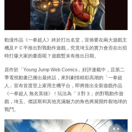
特集
動漫作品《一拳超人》終於打出名堂，宣佈要在兩大遊戲主
機及ＰＣ平推出對戰動作遊戲，究竟埼玉的實力會否在出招
時打爆大家的畫面呢？遊戲暫未有推出日期。
原作於「Young Jump Web Comics」好評連載中，且第二
季電視動畫已播出最終話，來到劇情精彩高潮的「一拳超
人」宣布首度登上家用主機平台，即將推出全新遊戲作品
《一拳超人 無名英雄》！玩法為「３對３」的對戰動作遊
戲，埼玉、傑諾斯和其他充滿魅力的角色將展開炸裂地球的
戰鬥。