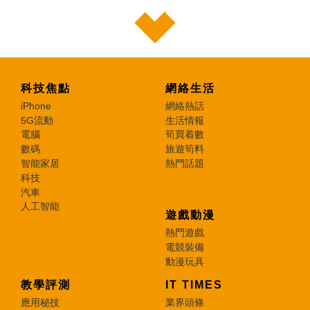
科技焦點
網絡生活
iPhone
網絡熱話
5G流動
生活情報
電腦
筍買着數
數碼
旅遊筍料
智能家居
熱門話題
科技
汽車
人工智能
遊戲動漫
熱門遊戲
電競裝備
動漫玩具
教學評測
IT TIMES
應用秘技
業界頭條