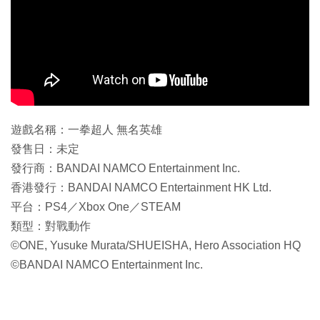
遊戲名稱：一拳超人 無名英雄
發售日：未定
發行商：BANDAI NAMCO Entertainment Inc.
香港發行：BANDAI NAMCO Entertainment HK Ltd.
平台：PS4／Xbox One／STEAM
類型：對戰動作
©ONE, Yusuke Murata/SHUEISHA, Hero Association HQ
©BANDAI NAMCO Entertainment Inc.