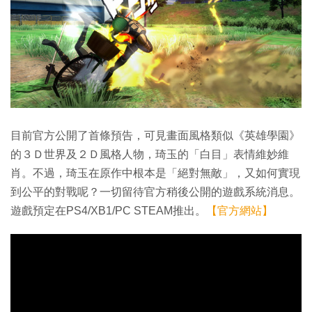
目前官方公開了首條預告，可見畫面風格類似《英雄學園》
的３Ｄ世界及２Ｄ風格人物，琦玉的「白目」表情維妙維
肖。不過，琦玉在原作中根本是「絕對無敵」，又如何實現
到公平的對戰呢？一切留待官方稍後公開的遊戲系統消息。
遊戲預定在PS4/XB1/PC STEAM推出。
【官方網站】