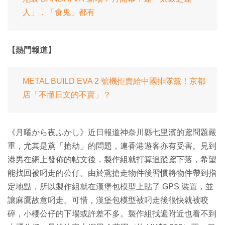
人」．「食鬼」都有
【熱門報道】
METAL BUILD EVA 2 號機拒賣給中國排隊黨！京都
店「不懂日文的不賣」？
《月曜から夜ふかし》近日報道神奈川縣七里濱的鳶問題嚴
重，尤其是鳶「搶劫」的問題，連香港遊客亦有受害。見到
港男在網上發佈的帖文後，製作組就打算追蹤鳶下落，希望
能找回被叼走的公仔。由於鳶搶走物件後習慣將物件帶到指
定地點，所以製作組就在漢堡包模型上貼了 GPS 裝置，並
讓麻鷹故意叼走。可惜，漢堡包模型被叼走後很快就被咬
碎，小櫻公仔的下場或許差不多。製作組找遍附近也看不到