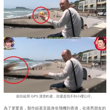
節目組用 GPS 漢堡釣鳶，但還是找不到小櫻公仔。
為了更驚喜，製作組甚至親身坐飛機到香港，在港男朋友的