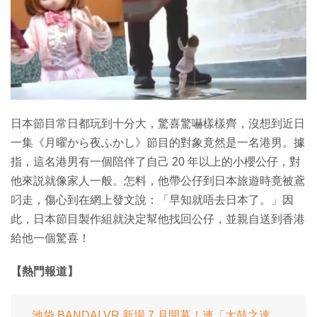
特集
日本節目常日都玩到十分大，驚喜驚嚇樣樣齊，沒想到近日
一集《月曜から夜ふかし》節目的對象竟然是一名港男。據
指，這名港男有一個陪伴了自己 20 年以上的小櫻公仔，對
他來説就像家人一般。怎料，他帶公仔到日本旅遊時竟被鳶
叼走，傷心到在網上發文說：「早知就唔去日本了。」因
此，日本節目製作組就決定幫他找回公仔，並親自送到香港
給他一個驚喜！
【熱門報道】
池袋 BANDAI VR 新場 7 月開幕！連「太鼓之達