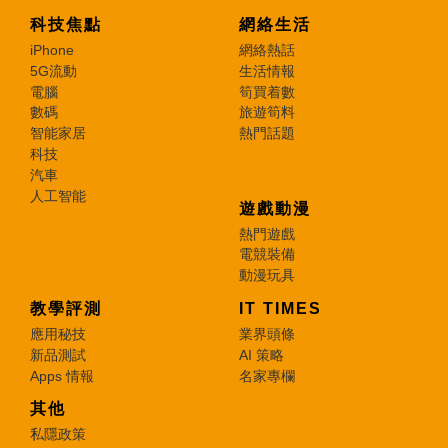
科技焦點
網絡生活
iPhone
網絡熱話
5G流動
生活情報
電腦
筍買着數
數碼
旅遊筍料
智能家居
熱門話題
科技
汽車
人工智能
遊戲動漫
熱門遊戲
電競裝備
動漫玩具
教學評測
IT TIMES
應用秘技
業界頭條
新品測試
AI 策略
Apps 情報
名家專欄
其他
私隱政策