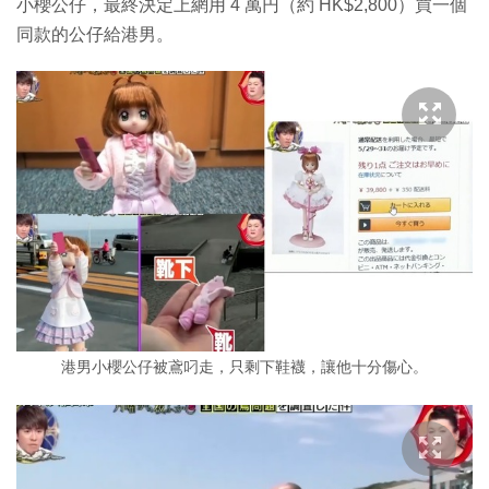
小櫻公仔，最終決定上網用 4 萬円（約 HK$2,800）買一個
同款的公仔給港男。
港男小櫻公仔被鳶叼走，只剩下鞋襪，讓他十分傷心。