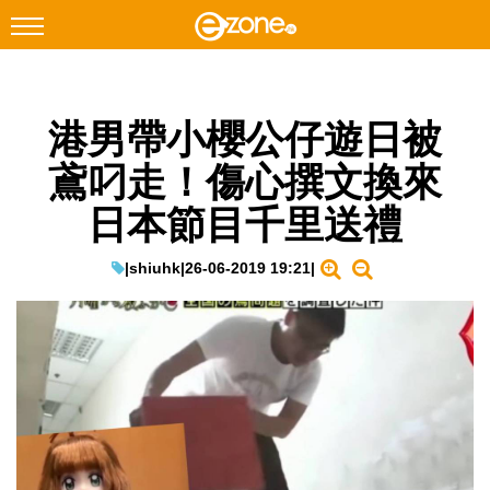
搜尋
港男帶小櫻公仔遊日被
Facebook
Instagram
鳶叼走！傷心撰文換來
科技焦點
日本節目千里送禮
網絡生活
遊戲動漫
|
shiuhk
|
26-06-2019 19:21
|
教學評測
EduTech
IT Times
生成式AI與雲端應用
Enterprise Digital Transformation