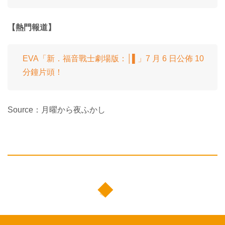
【熱門報道】
EVA「新．福音戰士劇場版：│▌」7 月 6 日公佈 10
分鐘片頭！
Source：月曜から夜ふかし