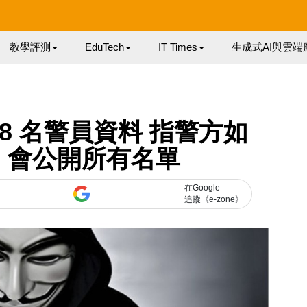
教學評測
EduTech
IT Times
生成式AI與雲端
8 名警員資料 指警方如
」會公開所有名單
在Google
追蹤《e-zone》