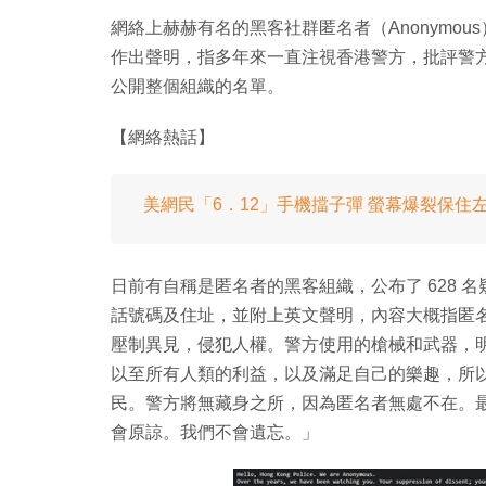
網絡上赫赫有名的黑客社群匿名者（Anonymou
作出聲明，指多年來一直注視香港警方，批評警
公開整個組織的名單。
【網絡熱話】
美網民「6．12」手機擋子彈 螢幕爆裂保住
日前有自稱是匿名者的黑客組織，公布了 628
話號碼及住址，並附上英文聲明，內容大概指匿
壓制異見，侵犯人權。警方使用的槍械和武器，
以至所有人類的利益，以及滿足自己的樂趣，所
民。警方將無藏身之所，因為匿名者無處不在。
會原諒。我們不會遺忘。」