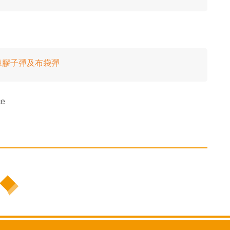
橡膠子彈及布袋彈
ce