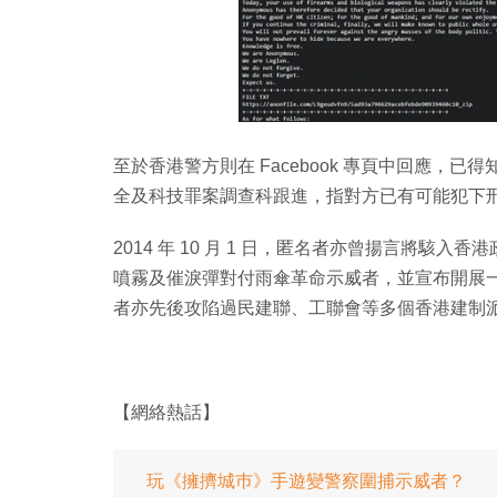
至於香港警方則在 Facebook 專頁中回應，
全及科技罪案調查科跟進，指對方已有可能犯下
2014 年 10 月 1 日，匿名者亦曾揚言將
噴霧及催淚彈對付雨傘革命示威者，並宣布開展一個代號
者亦先後攻陷過民建聯、工聯會等多個香港建制
【網絡熱話】
玩《擁擠城巿》手遊變警察圍捕示威者？