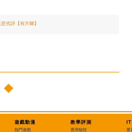
笑惹劣評【有片睇】
遊戲動漫
教學評測
I
熱門遊戲
應用秘技
業