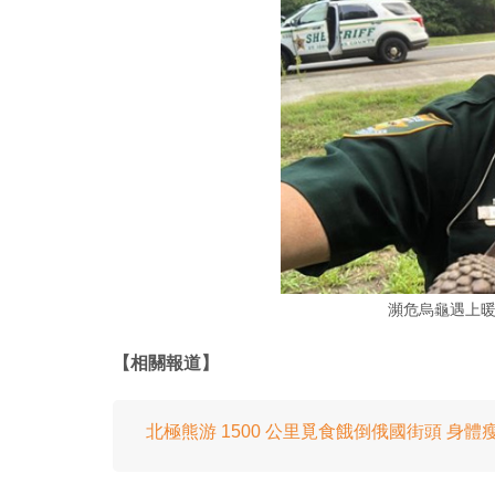
瀕危烏龜遇上
【相關報道】
北極熊游 1500 公里覓食餓倒俄國街頭 身