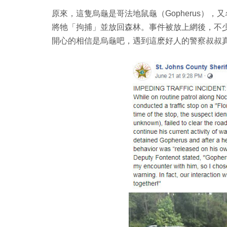
原來，這隻烏龜是哥法地鼠龜（Gopherus）
將牠「拘捕」並放回森林。事件被放上網後，不
開心的相信是烏龜吧，遇到這麽好人的警察叔叔