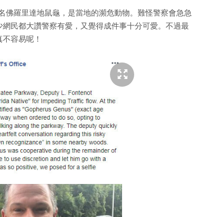
，又名佛羅里達地鼠龜，是當地的瀕危動物。難怪警察會急急
少網民都大讚警察有愛，又覺得成件事十分可愛。不過最
真不容易呢！