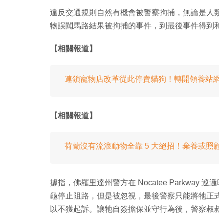
違反交通規則自然有機會被警察拘捕，無論是人
物誤闖馬路結果被拘捕的事件，到最後事件得到
【相關報道】
連鎖寵物店改革從此停賣貓狗！轉開領養站
【相關報道】
荷蘭沒有流浪動物全靠 5 大絕招！棄養或照
據指，佛羅里達州警方在 Nocatee Parkw
龜停止阻路，但是被忽視，最後警察只能將牠正
以不獲起訴。讓牠自簽擔保並守行為後，警察叔