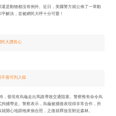
類還是動物都沒有例外。近日，美國警方就公佈了一單動
和平解決，並被網民大呼十分可愛！
網民大讚良心
顧不善可判入獄
ay 巡邏時，發現有烏龜走出馬路導致交通阻塞。警察惟有命令烏
式拘捕帶走。警察表示，烏龜被捕後表現得非常合作，所
叔就開心地跟牠來個合照，之後就釋放至附近森林。