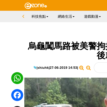
科技焦點
網絡生活
遊戲動漫
烏龜闖馬路被美警拘
後
|
shiuhk
|
27-06-2019 14:53
|
WhatsApp