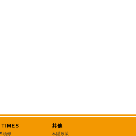
T TIMES
其他
界頭條
私隱政策