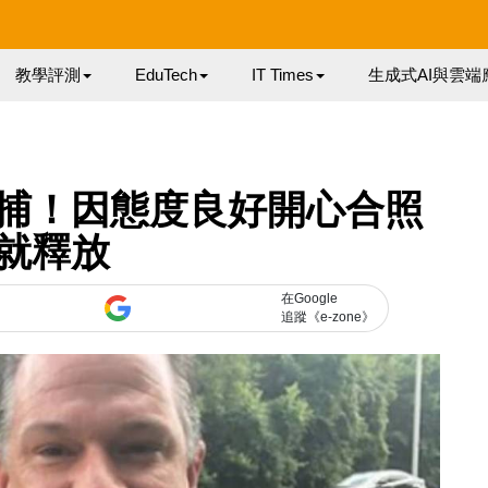
教學評測
EduTech
IT Times
生成式AI與雲端
捕！因態度良好開心合照
就釋放
在Google
追蹤《e-zone》