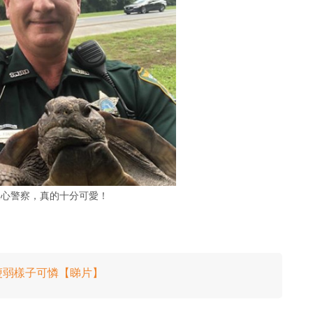
暖心警察，真的十分可愛！
體瘦弱樣子可憐【睇片】