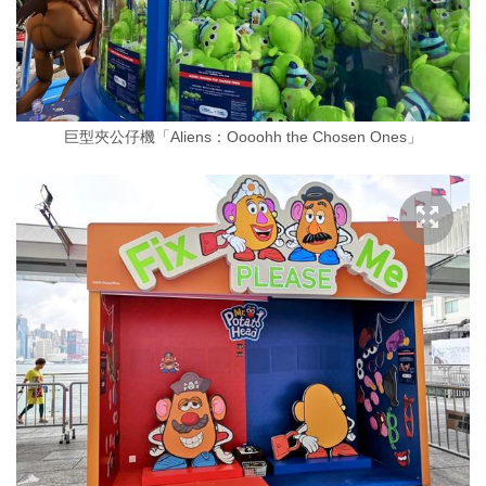
巨型夾公仔機「Aliens：Oooohh the Chosen Ones」