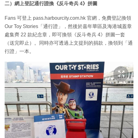
二）網上登記通行證換《反斗奇兵 4》拼圖
Fans 可登上 pass.harbourcity.com.hk 官網，免費登記換領
Our Toy Stories「通行證」，然後於嘉年華區及海港城蓋章
處集齊 22 款紀念章，即可換領《反斗奇兵 4》拼圖一套
（送完即止）。同時亦可透過上文提到的捐款，換領到「通
行證」一本。