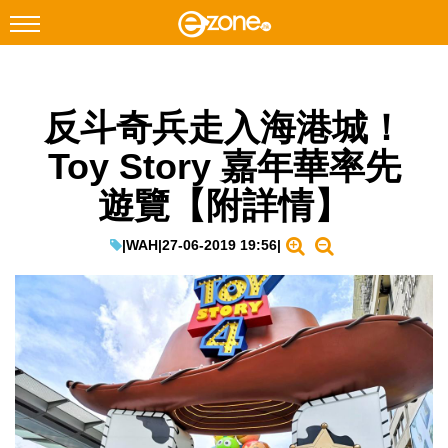
搜尋
反斗奇兵走入海港城！
Facebook
Instagram
Toy Story 嘉年華率先
科技焦點
遊覽【附詳情】
網絡生活
遊戲動漫
|
WAH
|
27-06-2019 19:56
|
教學評測
EduTech
IT Times
生成式AI與雲端應用
Enterprise Digital Transformation