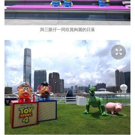
與三眼仔一同欣賞絢麗的日落