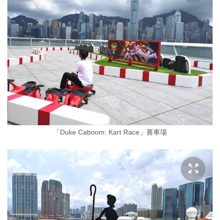
「Duke Caboom: Kart Race」賽車場