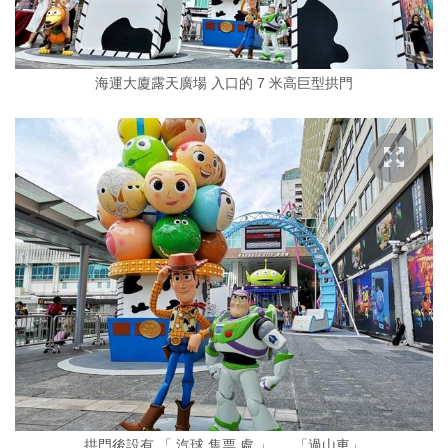
海運大廈露天廣場 入口的 7 米高巨型拱門
拱門後設有 「 汽球 售票 處 」 、 「過山車」