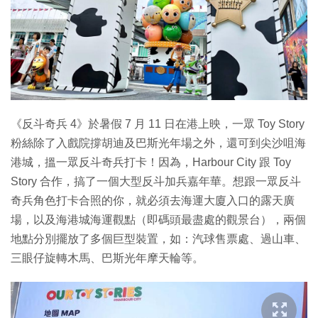
特集
《反斗奇兵 4》於暑假 7 月 11 日在港上映，一眾 Toy Story
粉絲除了入戲院撐胡迪及巴斯光年場之外，還可到尖沙咀海
港城，搵一眾反斗奇兵打卡！因為，Harbour City 跟 Toy
Story 合作，搞了一個大型反斗加兵嘉年華。想跟一眾反斗
奇兵角色打卡合照的你，就必須去海運大廈入口的露天廣
場，以及海港城海運觀點（即碼頭最盡處的觀景台），兩個
地點分別擺放了多個巨型裝置，如：汽球售票處、過山車、
三眼仔旋轉木馬、巴斯光年摩天輪等。