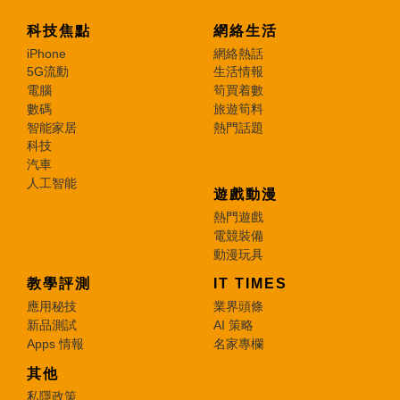
科技焦點
網絡生活
iPhone
網絡熱話
5G流動
生活情報
電腦
筍買着數
數碼
旅遊筍料
智能家居
熱門話題
科技
汽車
人工智能
遊戲動漫
熱門遊戲
電競裝備
動漫玩具
教學評測
IT TIMES
應用秘技
業界頭條
新品測試
AI 策略
Apps 情報
名家專欄
其他
私隱政策