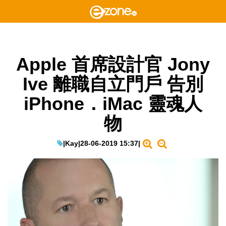
Apple 首席設計官 Jony
Ive 離職自立門戶 告別
iPhone．iMac 靈魂人
物
|
Kay
|
28-06-2019 15:37
|