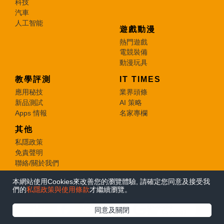
科技
汽車
人工智能
遊戲動漫
熱門遊戲
電競裝備
動漫玩具
教學評測
IT TIMES
應用秘技
業界頭條
新品測試
AI 策略
Apps 情報
名家專欄
其他
私隱政策
免責聲明
聯絡/關於我們
本網站使用Cookies來改善您的瀏覽體驗, 請確定您同意及接受我
© 2026 e-zone. All Rights Reserved.
們的
私隱政策與使用條款
才繼續瀏覽。
在Google
同意及關閉
追蹤《e-zone》