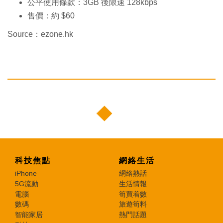
公平使用條款：3GB 後限速 128kbps
售價：約 $60
Source：ezone.hk
科技焦點
網絡生活
iPhone
網絡熱話
5G流動
生活情報
電腦
筍買着數
數碼
旅遊筍料
智能家居
熱門話題