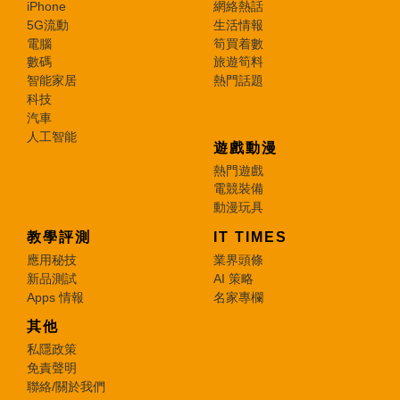
iPhone
網絡熱話
5G流動
生活情報
電腦
筍買着數
數碼
旅遊筍料
智能家居
熱門話題
科技
汽車
人工智能
遊戲動漫
熱門遊戲
電競裝備
動漫玩具
教學評測
IT TIMES
應用秘技
業界頭條
新品測試
AI 策略
Apps 情報
名家專欄
其他
私隱政策
免責聲明
聯絡/關於我們