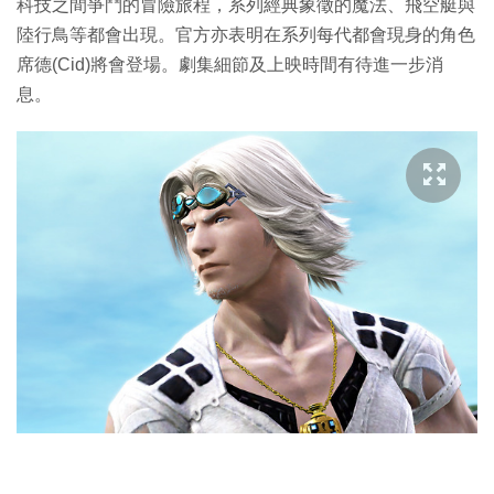
科技之間爭鬥的冒險旅程，系列經典象徵的魔法、飛空艇與
陸行鳥等都會出現。官方亦表明在系列每代都會現身的角色
席德(Cid)將會登場。劇集細節及上映時間有待進一步消
息。