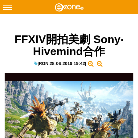
搜尋
FFXIV開拍美劇 Sony‧
Facebook
Instagram
Hivemind合作
科技焦點
網絡生活
|
RON
|
28-06-2019 19:42
|
遊戲動漫
教學評測
EduTech
IT Times
生成式AI與雲端應用
Enterprise Digital Transformation