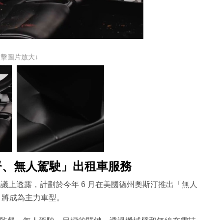
點擊圖片放大↓
人監督、無人駕駛」出租車服務
日的財報電話會議上透露，計劃於今年 6 月在美國德州奧斯汀推出「無人
b 將成為主力車型。