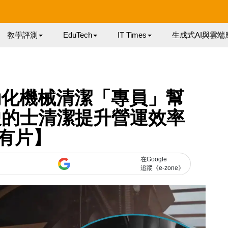
教學評測
EduTech
IT Times
生成式AI與雲端
自動化機械清潔「專員」幫
駕駛的士清潔提升營運效率
有片】
在Google
追蹤《e-zone》