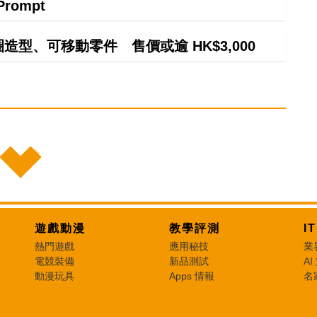
Prompt
甜圈造型、可移動零件 售價或逾 HK$3,000
遊戲動漫
教學評測
I
熱門遊戲
應用秘技
業
電競裝備
新品測試
AI
動漫玩具
Apps 情報
名