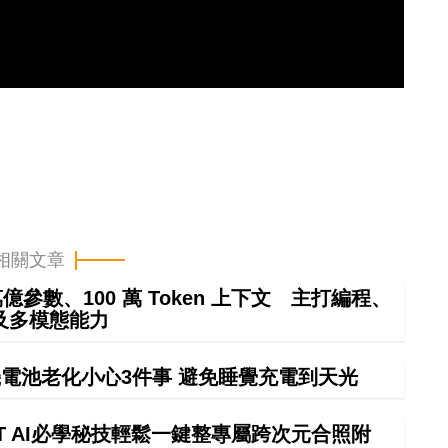
相關文章
4 萬億參數、100 萬 Token 上下文 主打編程、
及多模態能力
電池老化小心3件事 避免睡覺充電到天光
GPT AI必學秘技輕鬆一鍵整專屬跨次元合照附