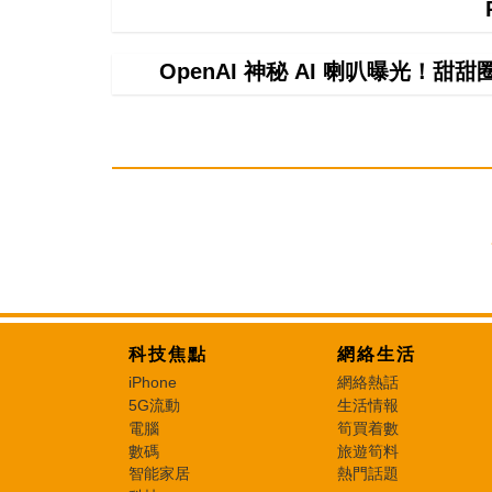
OpenAI 神秘 AI 喇叭曝光！甜
科技焦點
網絡生活
iPhone
網絡熱話
5G流動
生活情報
電腦
筍買着數
數碼
旅遊筍料
智能家居
熱門話題