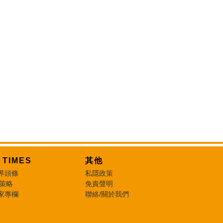
T TIMES
其他
界頭條
私隱政策
 策略
免責聲明
家專欄
聯絡/關於我們