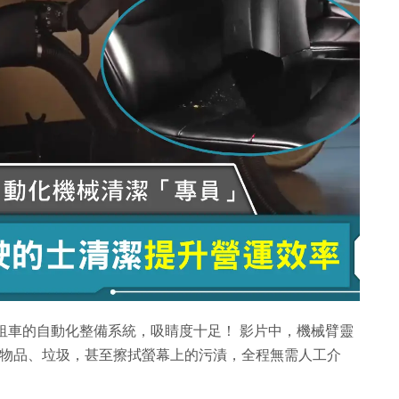
人駕駛出租車的自動化整備系統，吸睛度十足！ 影片中，機械臂靈
遺留的物品、垃圾，甚至擦拭螢幕上的污漬，全程無需人工介