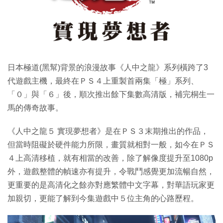
特集
日本極道(黑幫)背景的浪漫故事《人中之龍》系列橫跨了3
代遊戲主機，最終在ＰＳ４上重製首兩集「極」系列、
「０」與「６」後，順次推出餘下集數高清版，補完桐生一
馬的傳奇故事。
《人中之龍５ 實現夢想者》是在ＰＳ３末期推出的作品，
但當時阻礙於硬件能力所限，畫質就相對一般，如今在ＰＳ
４上高清移植，就有相當的改善，除了解像度提升至1080p
外，遊戲整體的幀速亦有提升，令戰鬥感覺更加流暢自然，
更重要的是高清化之餘亦對應繁體中文字幕，對華語玩家更
加親切，更能了解到今集遊戲中５位主角的心路歷程。