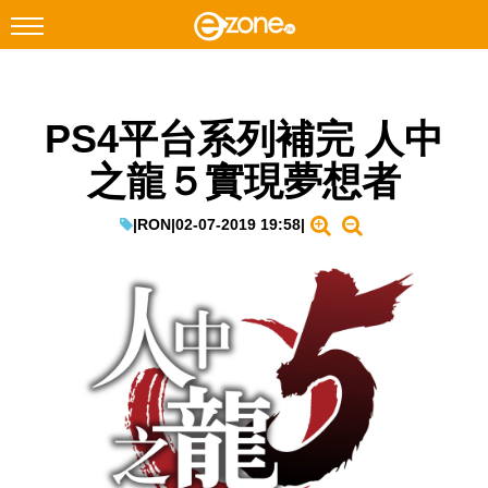
搜尋
PS4平台系列補完 人中
Facebook
Instagram
之龍５實現夢想者
科技焦點
網絡生活
|
RON
|
02-07-2019 19:58
|
遊戲動漫
教學評測
EduTech
IT Times
生成式AI與雲端應用
Enterprise Digital Transformation