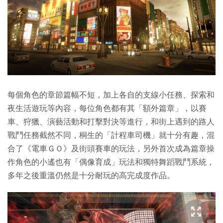
每個角色的章節篇幅不短，加上各自的支線小任務、探索和
夜生活遊玩等內容，每位角色都有其「額外篇章」，以賽
車、狩獵、演藝活動和打擊對決等進行，和街上遇到的路人
戰鬥任務截然不同，桐生的「計程車司機」就十分有趣，混
合了《電車ＧＯ》及街頭賽車的玩法，另外首次成為篇章操
作角色的小遙也有「偶像育成」玩法和獨特舞蹈戰鬥系統，
多年之後重溫仍然是十分耐玩的高完成度作品。