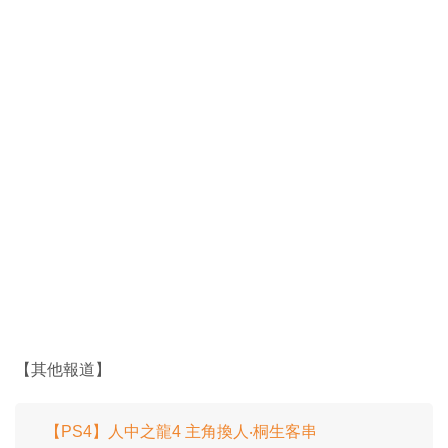
【其他報道】
【PS4】人中之龍4 主角換人‧桐生客串