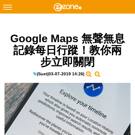
搜尋
Google Maps 無聲無息
Facebook
Instagram
記錄每日行蹤！教你兩
科技焦點
步立即關閉
網絡生活
遊戲動漫
|
Suet
|
03-07-2019 14:26
|
教學評測
EduTech
IT Times
生成式AI與雲端應用
Enterprise Digital Transformation