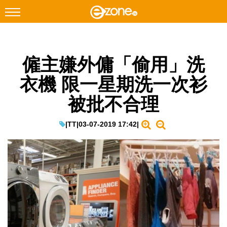
搜尋
僱主嫌外傭「偷用」洗
Facebook
Instagram
衣機 限一星期洗一次衫
科技焦點
被批不合理
網絡生活
遊戲動漫
|
TT
|
03-07-2019 17:42
|
教學評測
EduTech
IT Times
生成式AI與雲端應用
Enterprise Digital Transformation