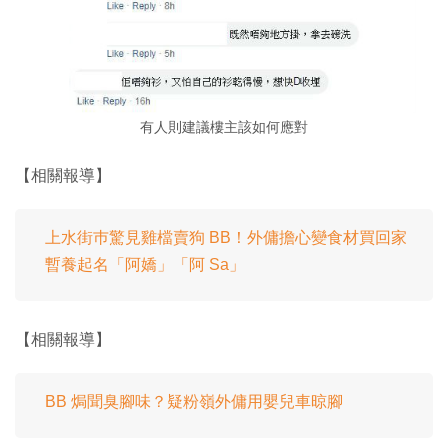
有人則建議樓主該如何應對
【相關報導】
上水街巿驚見雞檔賣狗 BB！外傭擔心變食材買回家
暫養起名「阿嬌」「阿 Sa」
【相關報導】
BB 焗聞臭腳味？疑粉嶺外傭用嬰兒車晾腳