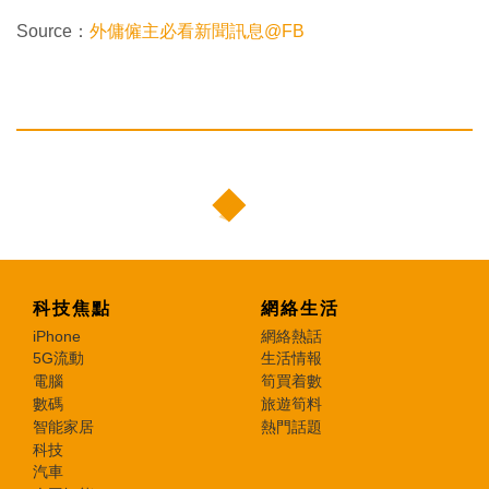
Source：
外傭僱主必看新聞訊息@FB
科技焦點
網絡生活
iPhone
網絡熱話
5G流動
生活情報
電腦
筍買着數
數碼
旅遊筍料
智能家居
熱門話題
科技
汽車