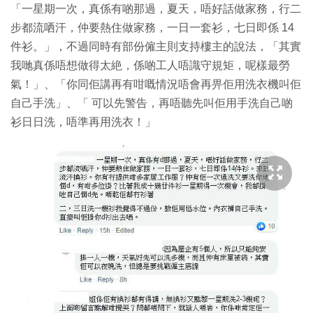
「一星期一次，真係有啲那過，夏天，唔好話做家務，行二
步都流哂汗，仲要熱住做家務，一日一套衫，七日即係 14
件衫。」，不過同時有部份僱主則支持樓主的說法，「其實
我哋真係唔想做得太絶，係啲工人唔識守規矩，呢樣最勞
氣！」、「你同佢講再有咁嘅情況唔會再畀佢用洗衣機叫佢
自己手洗」、「 可以先警告，再唔聽先叫佢用手洗自己啲
衫日日洗，唔準再用洗衣！」