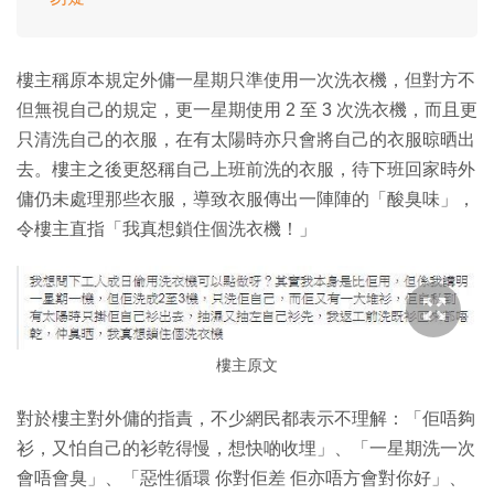
樓主稱原本規定外傭一星期只準使用一次洗衣機，但對方不
但無視自己的規定，更一星期使用 2 至 3 次洗衣機，而且更
只清洗自己的衣服，在有太陽時亦只會將自己的衣服晾晒出
去。樓主之後更怒稱自己上班前洗的衣服，待下班回家時外
傭仍未處理那些衣服，導致衣服傳出一陣陣的「酸臭味」，
令樓主直指「我真想鎖住個洗衣機！」
樓主原文
對於樓主對外傭的指責，不少網民都表示不理解：「佢唔夠
衫，又怕自己的衫乾得慢，想快啲收埋」、「一星期洗一次
會唔會臭」、「惡性循環 你對佢差 佢亦唔方會對你好」、