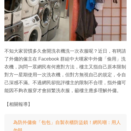
特集
不知大家習慣多久會開洗衣機洗一次衣服呢？近日，有聘請
了外傭的僱主在 Facebook 群組中大嘆家中外傭「偷用」洗
衣機，詢問一眾網民有何應對方法，樓主又指自己原本限制
對方一星期使用一次洗衣機，但對方無視自己的規定，令自
己深感不滿。不過網民卻批評樓主的限制不合理，指外傭可
能因不夠衣服穿才會頻繁洗衣服，籲樓主應多理解外傭。
【相關報導】
為防外傭偷「包包」自製衣櫃防盜鎖！網民嘲：用人
勿疑