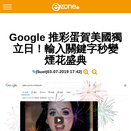
搜尋
Google 推彩蛋賀美國獨
Facebook
Instagram
立日！輸入關鍵字秒變
科技焦點
煙花盛典
網絡生活
遊戲動漫
|
Suet
|
03-07-2019 17:42
|
教學評測
EduTech
IT Times
生成式AI與雲端應用
Enterprise Digital Transformation