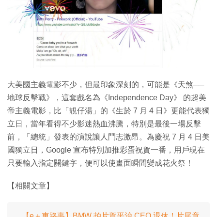
特集
大美國主義電影不少，但最印象深刻的，可能是《天煞──
地球反擊戰》，這套戲名為《Independence Day》 的超美
帝主義電影，比「靚仔湯」的《生於 7 月 4 日》更能代表獨
立日，當年看得不少影迷熱血沸騰，特別是最後一場反擊
前，「總統」發表的演說讓人鬥志激昂。為慶祝 7 月 4 日美
國獨立日，Google 宣布特別加推彩蛋祝賀一番，用戶現在
只要輸入指定關鍵字，便可以使畫面瞬間變成花火祭！
【相關文章】
【e＋車路事】BMW 拍片賀平治 CEO 退休！片尾竟