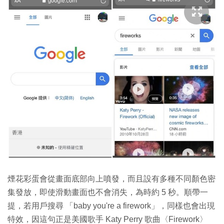
煙花彩蛋會從畫面底部向上噴發，而且設有多種不同顏色密
集發放，即使滑動畫面也不會消失，為時約 5 秒。順帶一
提，若用戶搜尋 「baby you're a firework」，同樣也會出現
特效，因這句正是美國歌手 Katy Perry 歌曲〈Firework〉