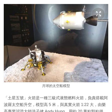
月球的太空船模型
「土星五號」火箭是一種三級式液態燃料火箭，負責搭載阿
波羅太空船升空，模型高 5 米，與真實火箭 1:22 大，由樂
高專業認證大師洪子健 Andy Hung，用約 20 萬粒顆粒拼