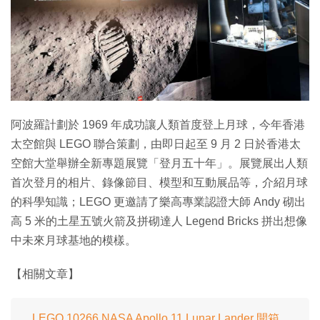
特集
阿波羅計劃於 1969 年成功讓人類首度登上月球，今年香港
太空館與 LEGO 聯合策劃，由即日起至 9 月 2 日於香港太
空館大堂舉辦全新專題展覽「登月五十年」。展覽展出人類
首次登月的相片、錄像節目、模型和互動展品等，介紹月球
的科學知識；LEGO 更邀請了樂高專業認證大師 Andy 砌出
高 5 米的土星五號火箭及拼砌達人 Legend Bricks 拼出想像
中未來月球基地的模樣。
【相關文章】
LEGO 10266 NASA Apollo 11 Lunar Lander 開箱