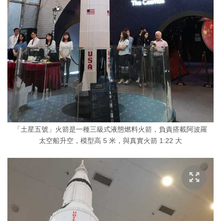
「土星五號」火箭是一種三級式液態燃料火箭，負責搭載阿波羅
太空船升空，模型高 5 米，與真實火箭 1:22 大