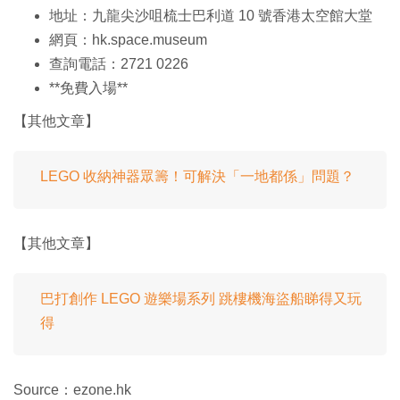
地址：九龍尖沙咀梳士巴利道 10 號香港太空館大堂
網頁：hk.space.museum
查詢電話：2721 0226
**免費入場**
【其他文章】
LEGO 收納神器眾籌！可解決「一地都係」問題？
【其他文章】
巴打創作 LEGO 遊樂場系列 跳樓機海盜船睇得又玩
得
Source：ezone.hk