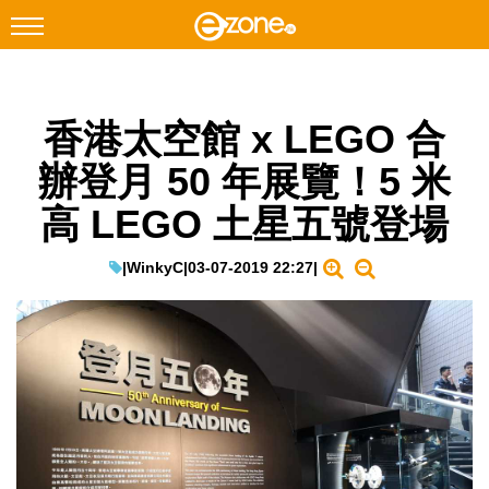
搜尋
香港太空館 x LEGO 合
Facebook
Instagram
辦登月 50 年展覽！5 米
科技焦點
高 LEGO 土星五號登場
網絡生活
遊戲動漫
|
WinkyC
|
03-07-2019 22:27
|
教學評測
EduTech
IT Times
生成式AI與雲端應用
Enterprise Digital Transformation