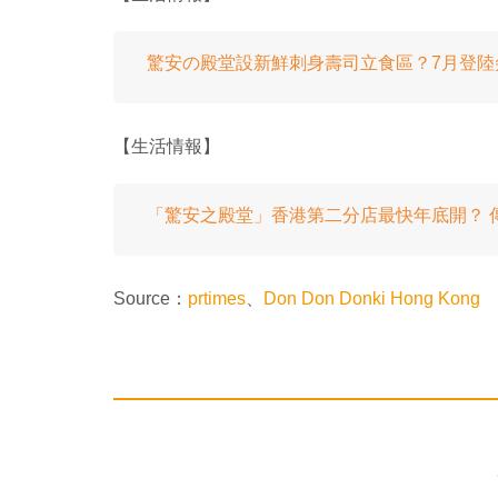
驚安の殿堂設新鮮刺身壽司立食區？7月登陸
【生活情報】
「驚安之殿堂」香港第二分店最快年底開？ 
Source：
prtimes
、
Don Don Donki Hong Kong