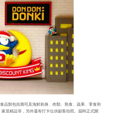
類，食品類包括壽司及海鮮刺身、肉類、熟食、蔬果、零食和
、家居精品等，另外還有打卡位供顧客拍照。屆時正式開