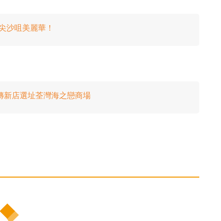
尖沙咀美麗華！
傳新店選址荃灣海之戀商場