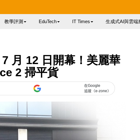
教學評測
EduTech
IT Times
生成式AI與雲端
 月 12 日開幕！美麗華
ace 2 掃平貨
在Google
追蹤《e-zone》