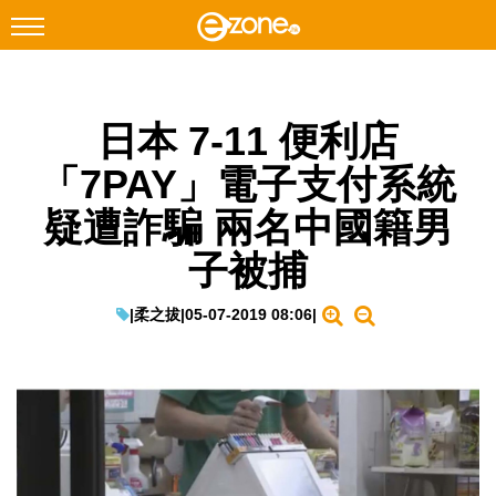
搜尋
日本 7-11 便利店
Facebook
Instagram
「7PAY」電子支付系統
科技焦點
疑遭詐騙 兩名中國籍男
網絡生活
子被捕
遊戲動漫
教學評測
|
柔之拔
|
05-07-2019 08:06
|
EduTech
IT Times
生成式AI與雲端應用
Enterprise Digital Transformation