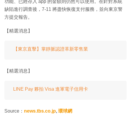
功能、已經存入 app 的金額則仍然可以使用。
在針對系統
缺陷進行調查後，7-11 將盡快恢復支付服務，並向東京警
方提交報告。
【精選消息】
【東京直擊】掌靜脈認證革新零售業
【精選消息】
LINE Pay 夥拍 Visa 進軍電子信用卡
Source：
news.tbs.co.jp
,
環球網