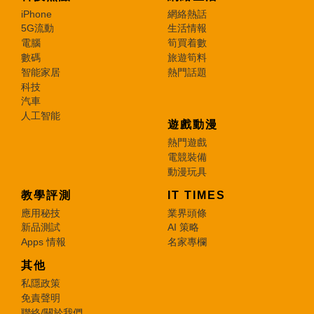
iPhone
網絡熱話
5G流動
生活情報
電腦
筍買着數
數碼
旅遊筍料
智能家居
熱門話題
科技
汽車
人工智能
遊戲動漫
熱門遊戲
電競裝備
動漫玩具
教學評測
IT TIMES
應用秘技
業界頭條
新品測試
AI 策略
Apps 情報
名家專欄
其他
私隱政策
免責聲明
聯絡/關於我們