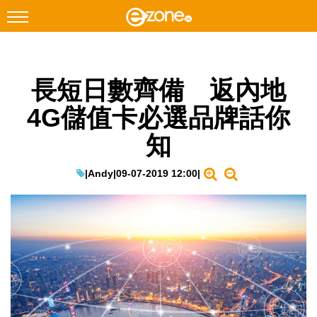
搜尋
長短日數齊備 返內地
Facebook
Instagram
4G儲值卡必選品牌話你
科技焦點
知
網絡生活
遊戲動漫
|
Andy
|
09-07-2019 12:00
|
教學評測
EduTech
IT Times
生成式AI與雲端應用
Enterprise Digital Transformation