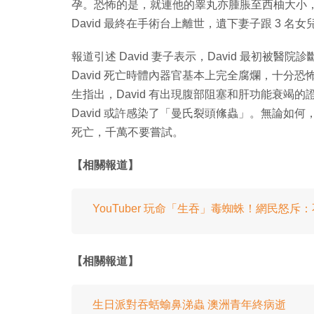
孕。恐怖的是，就連他的睾丸亦腫脹至西柚大小，
David 最終在手術台上離世，遺下妻子跟 3 名女
報道引述 David 妻子表示，David 最初
David 死亡時體內器官基本上完全腐爛，十分
生指出，David 有出現腹部阻塞和肝功能衰竭
David 或許感染了「曼氏裂頭絛蟲」。無論如
死亡，千萬不要嘗試。
【相關報道】
YouTuber 玩命「生吞」毒蜘蛛！網民怒
【相關報道】
生日派對吞蛞蝓鼻涕蟲 澳洲青年終病逝