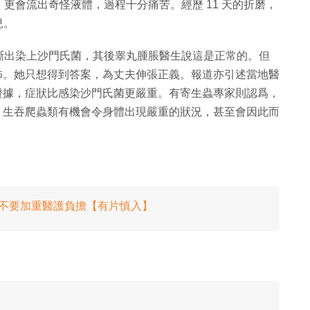
更會流出奇怪液體，過程十分痛苦。經歷 11 天的折磨，
兒。
被醫院診斷出染上沙門氏菌，其後睾丸腫脹醫生說這是正常的。但
恐怖。她只想得到答案，為丈夫伸張正義。報道亦引述當地醫
的證據，症狀比感染沙門氏菌更嚴重。有寄生蟲專家則認爲，
何，生吞爬蟲類有機會令身體出現嚴重的狀況，甚至會因此而
斥：不要加重醫護負擔【有片慎入】