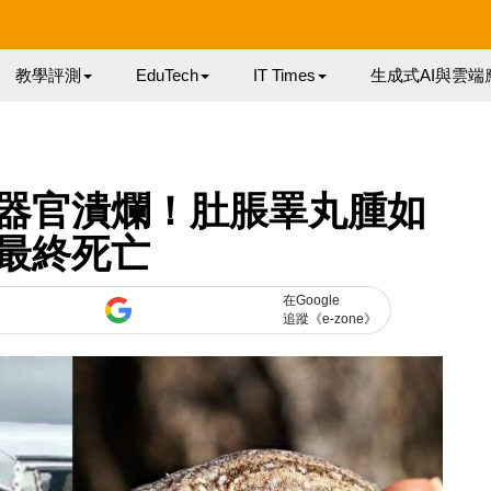
教學評測
EduTech
IT Times
生成式AI與雲端
器官潰爛！肚脹睪丸腫如
最終死亡
在Google
追蹤《e-zone》