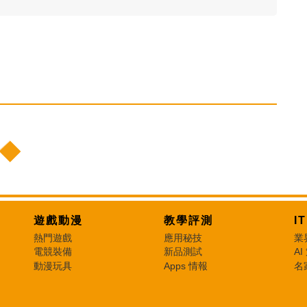
遊戲動漫
教學評測
I
熱門遊戲
應用秘技
業
電競裝備
新品測試
AI
動漫玩具
Apps 情報
名