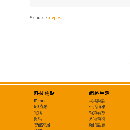
Source：
nypost
科技焦點
網絡生活
iPhone
網絡熱話
5G流動
生活情報
電腦
筍買着數
數碼
旅遊筍料
智能家居
熱門話題