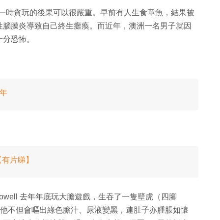
，但一時貪玩的後果可以很嚴重。早前有人生食章魚，結果被
性腦膜炎導致自己終生癱瘓。而近年，澳洲一名男子就因
十分恐怖。
 年
【有片睇】
 Dowell 去年年底玩大膽遊戲，生吞了一隻壁虎（四腳
下。他不但會嘔出綠色膽汁、尿液變黑，連肚子亦腫脹如懷