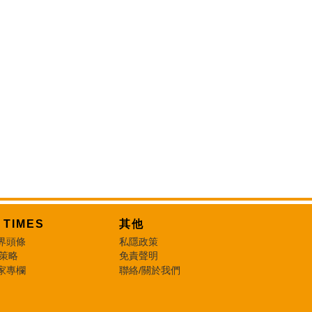
T TIMES
其他
界頭條
私隱政策
 策略
免責聲明
家專欄
聯絡/關於我們