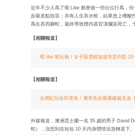
近年不少人爲了呃 Like 都會做一些出位行爲
反吸差點毀容；亦有人生吞水蛭，結果患上嗜酸
爲生吞四腳蛇，最終導致體内器官潰爛並死亡，
【相關報道】
呃 like 呃出禍！女子舔雪糕放超市恐判監 20
【相關報道】
女網紅玩生吃章魚！遭章魚反吸撕破臉見血
外媒報道，澳洲昆士蘭一名 35 歲的男子 David
蛇），沒想到在短短 10 天内身體情況急轉直