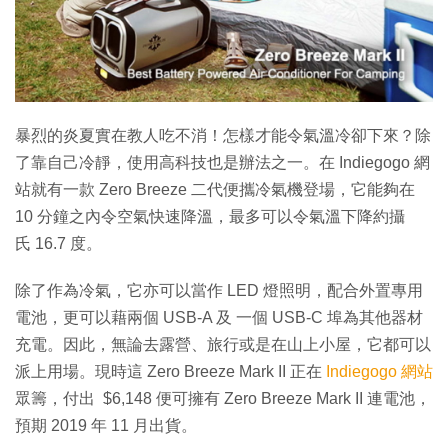
特集
暴烈的炎夏實在教人吃不消！怎樣才能令氣溫冷卻下來？除
了靠自己冷靜，使用高科技也是辦法之一。在 Indiegogo 網
站就有一款 Zero Breeze 二代便攜冷氣機登場，它能夠在
10 分鐘之內令空氣快速降溫，最多可以令氣溫下降約攝
氏 16.7 度。
除了作為冷氣，它亦可以當作 LED 燈照明，配合外置專用
電池，更可以藉兩個 USB-A 及 一個 USB-C 埠為其他器材
充電。因此，無論去露營、旅行或是在山上小屋，它都可以
派上用場。現時這 Zero Breeze Mark II 正在
Indiegogo 網站
眾籌，付出 $6,148 便可擁有 Zero Breeze Mark II 連電池，
預期 2019 年 11 月出貨。