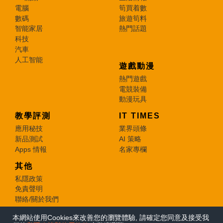
電腦
筍買着數
數碼
旅遊筍料
智能家居
熱門話題
科技
汽車
人工智能
遊戲動漫
熱門遊戲
電競裝備
動漫玩具
教學評測
IT TIMES
應用秘技
業界頭條
新品測試
AI 策略
Apps 情報
名家專欄
其他
私隱政策
免責聲明
聯絡/關於我們
本網站使用Cookies來改善您的瀏覽體驗, 請確定您同意及接受我
© 2026 e-zone. All Rights Reserved.