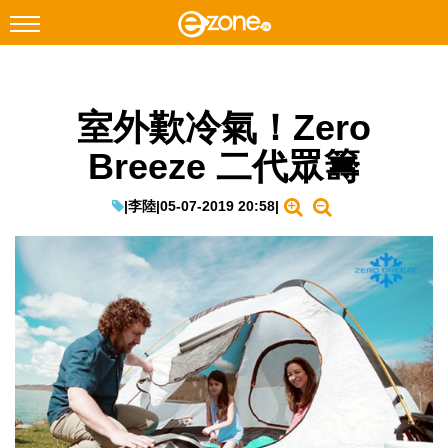
搜尋
室外歎冷氣！Zero
Facebook
Instagram
Breeze 二代眾籌
科技焦點
網絡生活
|
李陸
|
05-07-2019 20:58
|
遊戲動漫
教學評測
EduTech
IT Times
生成式AI與雲端應用
Enterprise Digital Transformation