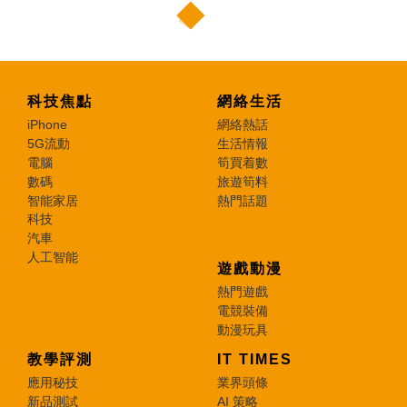
科技焦點
網絡生活
iPhone
網絡熱話
5G流動
生活情報
電腦
筍買着數
數碼
旅遊筍料
智能家居
熱門話題
科技
汽車
人工智能
遊戲動漫
熱門遊戲
電競裝備
動漫玩具
教學評測
IT TIMES
應用秘技
業界頭條
新品測試
AI 策略