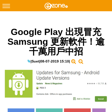
搜尋
Google Play 出現冒充
Facebook
Instagram
Samsung 更新軟件！逾
科技焦點
千萬用戶中招
網絡生活
遊戲動漫
|
Suet
|
08-07-2019 15:10
|
教學評測
EduTech
IT Times
生成式AI與雲端應用
Enterprise Digital Transformation