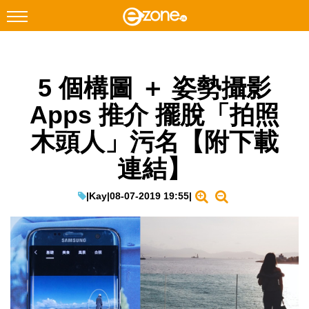
搜尋
5 個構圖 ＋ 姿勢攝影
Facebook
Instagram
Apps 推介 擺脫「拍照
科技焦點
木頭人」污名【附下載
網絡生活
連結】
遊戲動漫
教學評測
|
Kay
|
08-07-2019 19:55
|
EduTech
IT Times
生成式AI與雲端應用
Enterprise Digital Transformation