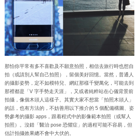
特集
那怕你平常有多不喜歡及不願意拍照，相信去旅行時也想自
拍（或請別人幫自己拍照），留個美好回憶。當然，普通人
的攝影姿勢，定不如模特兒、網紅那樣千變萬化，可能去到
那裡都是「V 字手勢走天涯」，又或者純粹站在心儀背景前
拍攝，像個木頭人這樣子。其實大家不想當「拍照木頭人」
的話，也有方法的，不妨善用以下推介的 5 個配備構圖、姿
勢參考的攝影 apps，跟着程式中的影像範本拍照（或幫人
拍照）。沒錯「醫治 pose 恐懼症」的過程可能不容易，但
估計拍攝效果總不會中大伏的。