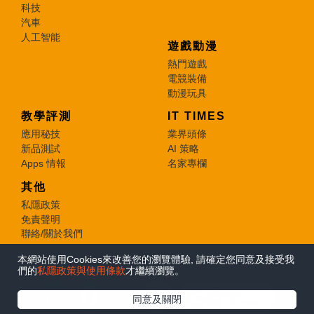
科技
汽車
人工智能
遊戲動漫
熱門遊戲
電競裝備
動漫玩具
教學評測
IT TIMES
應用秘技
業界頭條
新品測試
AI 策略
Apps 情報
名家專欄
其他
私隱政策
免責聲明
聯絡/關於我們
本網站使用Cookies來改善您的瀏覽體驗, 請確定您同意及接受我
© 2026 e-zone. All Rights Reserved.
們的
私隱政策與使用條款
才繼續瀏覽。
在Google
同意及關閉
追蹤《e-zone》