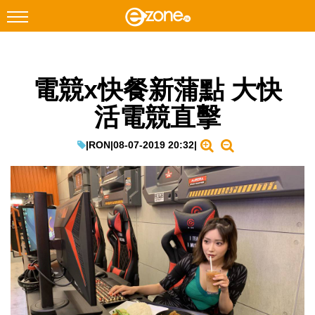
搜尋
電競x快餐新蒲點 大快
Facebook
Instagram
活電競直擊
科技焦點
網絡生活
|
RON
|
08-07-2019 20:32
|
遊戲動漫
教學評測
EduTech
IT Times
生成式AI與雲端應用
Enterprise Digital Transformation