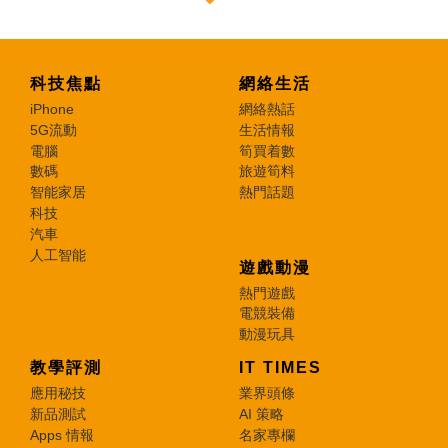
科技焦點
網絡生活
iPhone
網絡熱話
5G流動
生活情報
電腦
筍買着數
數碼
旅遊筍料
智能家居
熱門話題
科技
汽車
人工智能
遊戲動漫
熱門遊戲
電競裝備
動漫玩具
教學評測
IT TIMES
應用秘技
業界頭條
新品測試
AI 策略
Apps 情報
名家專欄