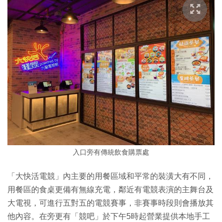
入口旁有傳統飲食購票處
「大快活電競」內主要的用餐區域和平常的裝潢大有不同，
用餐區的食桌更備有無線充電，鄰近有電競表演的主舞台及
大電視，可進行五對五的電競賽事，非賽事時段則會播放其
他內容。在旁更有「競吧」於下午5時起營業提供本地手工