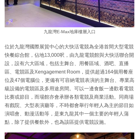
九龍灣E-Max地庫樓層入口
位於九龍灣國際展貿中心的大快活電競為全港首間大型電競
快餐綜合館，佔地13,000呎，由九龍電競館與大快活聯合開
設，設有六大區域，包括主舞台、用餐區域、酒吧、直播
區、電競區及Xengagement Room，提供超過164個用餐座
位及47個電腦位，更備有可容納電競表演的主舞台、專業高
級設備的電競區及多用途房間。可以一邊食飯一邊歡看電競
比賽或節目，而場館亦會承辦各類電競及商業活動。同商場
有戲院、大型表演廳等，不時都會舉行年輕人為主的節目如
演唱會、動漫活動等，是東九龍其中一個主要的年輕人蒲
點，除了提供餐飲外，也為該區提供電競設施。