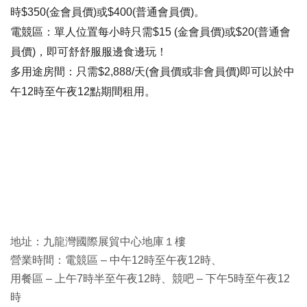
時
$350(
金會員價
)
或
$400(
普通會員價
)
。
電競區：
單人位置每小時只需
$15 (
金會員價
)
或
$20(
普通會
員價
)
，即可舒舒服服邊食邊玩！
多用途房間
：只需
$2,888/
天
(
會員價或非會員價
)
即可以於中
午
12
時至午夜
12
點期間租用。
地址：九龍灣國際展貿中心地庫１樓
營業時間：電競區 – 中午12時至午夜12時、
用餐區 – 上午7時半至午夜12時、競吧 – 下午5時至午夜12
時