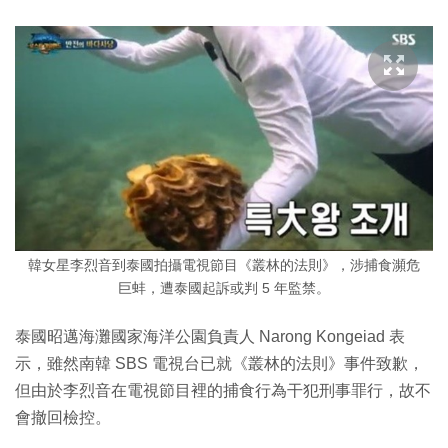
韓女星李烈音到泰國拍攝電視節目《叢林的法則》，涉捕食瀕危
巨蚌，遭泰國起訴或判 5 年監禁。
泰國昭邁海灘國家海洋公園負責人 Narong Kongeiad 表
示，雖然南韓 SBS 電視台已就《叢林的法則》事件致歉，
但由於李烈音在電視節目裡的捕食行為干犯刑事罪行，故不
會撤回檢控。