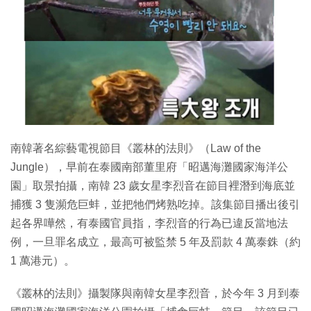
南韓著名綜藝電視節目《叢林的法則》（Law of the
Jungle），早前在泰國南部董里府「昭邁海灘國家海洋公
園」取景拍攝，南韓 23 歲女星李烈音在節目裡潛到海底並
捕獲 3 隻瀕危巨蚌，並把牠們烤熟吃掉。該集節目播出後引
起各界嘩然，有泰國官員指，李烈音的行為已違反當地法
例，一旦罪名成立，最高可被監禁 5 年及罰款 4 萬泰銖（約
1 萬港元）。
《叢林的法則》攝製隊與南韓女星李烈音，於今年 3 月到泰