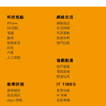
科技焦點
網絡生活
iPhone
網絡熱話
5G流動
生活情報
電腦
筍買着數
數碼
旅遊筍料
智能家居
熱門話題
科技
汽車
人工智能
遊戲動漫
熱門遊戲
電競裝備
動漫玩具
教學評測
IT TIMES
應用秘技
業界頭條
新品測試
AI 策略
Apps 情報
名家專欄