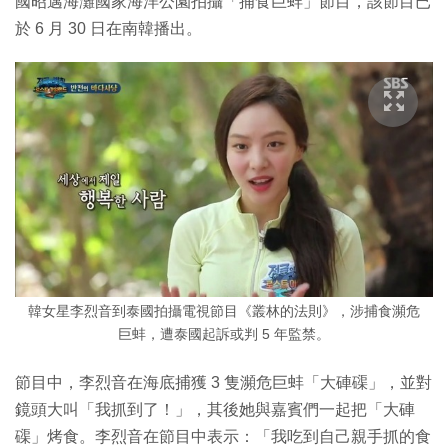
國昭邁海灘國家海洋公園拍攝「捕食巨蚌」節目，該節目已
於 6 月 30 日在南韓播出。
韓女星李烈音到泰國拍攝電視節目《叢林的法則》，涉捕食瀕危
巨蚌，遭泰國起訴或判 5 年監禁。
節目中，李烈音在海底捕獲 3 隻瀕危巨蚌「大硨磲」，並對
鏡頭大叫「我抓到了！」，其後她與嘉賓們一起把「大硨
磲」烤食。李烈音在節目中表示：「我吃到自己親手抓的食