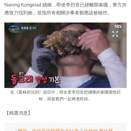
Narong Kongeiad 續稱，即使李烈音已經離開泰國，警方亦
應致力找到她，並指所有相關涉事者都應該被檢控。
在《叢林的法則》節目中，韓女星李烈音把捕獲的泰國瀕危巨
蚌，與嘉賓們一起烤煮吃掉。
【精選消息】