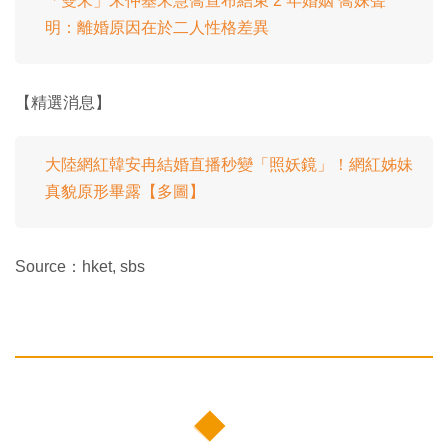
「雙宋」宋仲基宋慧喬宣布結束 2 年婚姻 喬妹聲
明：離婚原因在於二人性格差異
【精選消息】
大陸網紅韓安冉結婚直播秒變「照妖鏡」！網紅姊妹
真貌原形畢露【多圖】
Source：hket, sbs