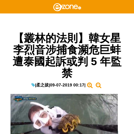
【叢林的法則】韓女星
李烈音涉捕食瀕危巨蚌
遭泰國起訴或判 5 年監
禁
|
柔之拔
|
09-07-2019 00:17
|