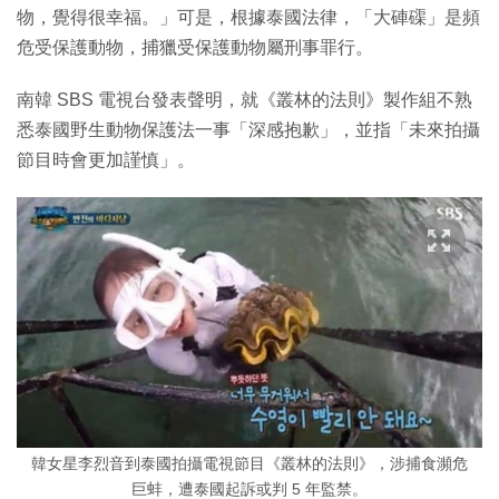
物，覺得很幸福。」可是，根據泰國法律，「大硨磲」是頻
危受保護動物，捕獵受保護動物屬刑事罪行。
南韓 SBS 電視台發表聲明，就《叢林的法則》製作組不熟
悉泰國野生動物保護法一事「深感抱歉」，並指「未來拍攝
節目時會更加謹慎」。
韓女星李烈音到泰國拍攝電視節目《叢林的法則》，涉捕食瀕危
巨蚌，遭泰國起訴或判 5 年監禁。