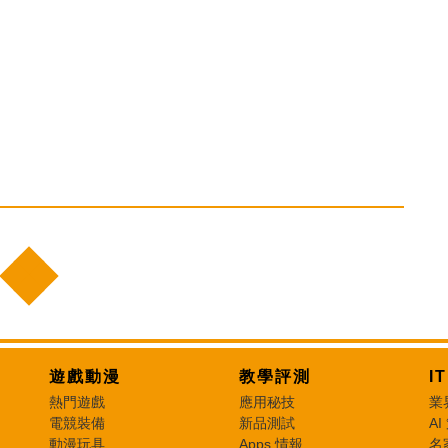
遊戲動漫
教學評測
I
熱門遊戲
應用秘技
業
電競裝備
新品測試
AI
動漫玩具
Apps 情報
名