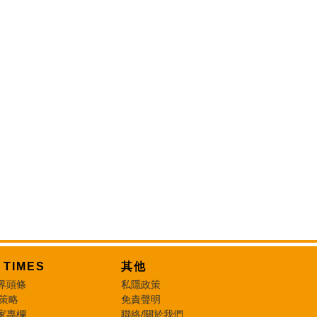
T TIMES
其他
界頭條
私隱政策
 策略
免責聲明
家專欄
聯絡/關於我們