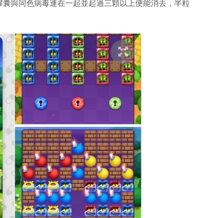
膠囊與同色病毒連在一起並起過三顆以上便能消去，半粒