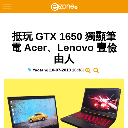
搜尋
抵玩 GTX 1650 獨顯筆
Facebook
Instagram
電 Acer、Lenovo 豐儉
科技焦點
由人
網絡生活
遊戲動漫
|
Yaotang
|
10-07-2019 16:38
|
教學評測
EduTech
IT Times
生成式AI與雲端應用
Enterprise Digital Transformation