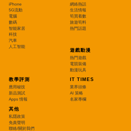
iPhone
網絡熱話
5G流動
生活情報
電腦
筍買着數
數碼
旅遊筍料
智能家居
熱門話題
科技
汽車
人工智能
遊戲動漫
熱門遊戲
電競裝備
動漫玩具
教學評測
IT TIMES
應用秘技
業界頭條
新品測試
AI 策略
Apps 情報
名家專欄
其他
私隱政策
免責聲明
聯絡/關於我們