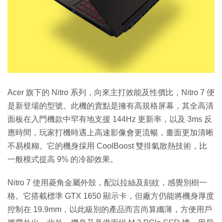
Acer 旗下的 Nitro 系列，向來主打效能及性價比，Nitro 7 便
是新登場的型號。此機的賣點是擁有高規格屏幕，其全高清
面板在入門機款中罕有地支援 144Hz 更新率，以及 3ms 反
應時間，玩家打機時遇上高速影像會更流暢，畫面更加清晰
不易模糊。它的機身採用 CoolBoost 雙排氣散熱技術，比
一般模式提高 9% 的冷卻效果。
Nitro 7 使用菱角金屬外殼，配以拉絲及刻紋，感覺別樹一
格。它搭載標準 GTX 1650 顯示卡，但廠方仍能將機身厚度
控制在 19.9mm，以此級別的產品而言尚算纖薄，方便用戶