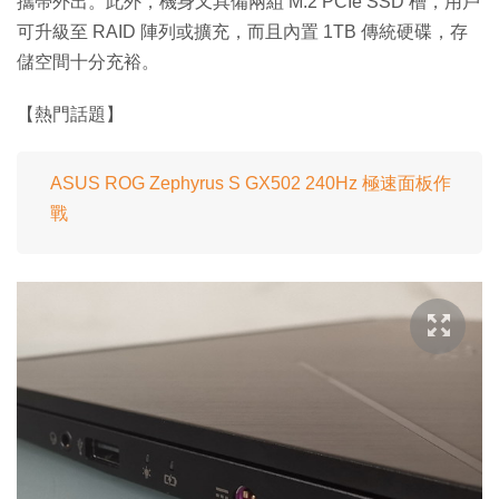
攜帶外出。此外，機身又具備兩組 M.2 PCIe SSD 槽，用戶
可升級至 RAID 陣列或擴充，而且內置 1TB 傳統硬碟，存
儲空間十分充裕。
【熱門話題】
ASUS ROG Zephyrus S GX502 240Hz 極速面板作
戰