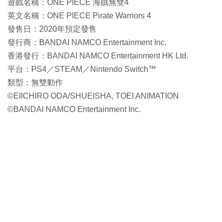
遊戲名稱：ONE PIECE 海賊無雙4
英文名稱：ONE PIECE Pirate Warriors 4
發售日：2020年預定發售
發行商：BANDAI NAMCO Entertainment Inc.
香港發行：BANDAI NAMCO Entertainment HK Ltd.
平台：PS4／STEAM／Nintendo Switch™
類型：無雙動作
©EIICHIRO ODA/SHUEISHA, TOEI ANIMATION
©BANDAI NAMCO Entertainment Inc.