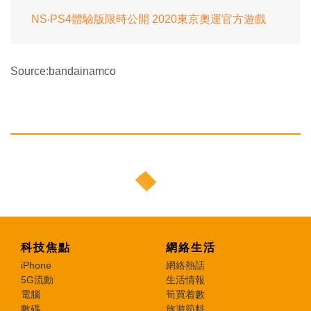
NS‧PS4體驗版限時公開 2020東京奧運官方遊戲
Source:bandainamco
科技焦點
網絡生活
iPhone
網絡熱話
5G流動
生活情報
電腦
筍買着數
數碼
旅遊筍料