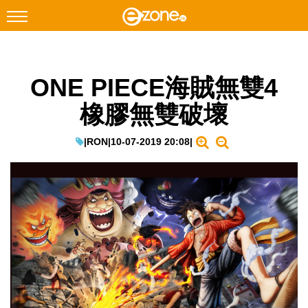
搜尋
ONE PIECE海賊無雙4
Facebook
Instagram
橡膠無雙破壞
科技焦點
網絡生活
|
RON
|
10-07-2019 20:08
|
遊戲動漫
教學評測
EduTech
IT Times
生成式AI與雲端應用
Enterprise Digital Transformation