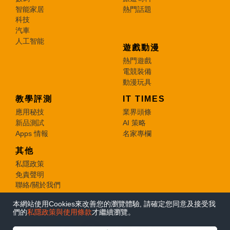
智能家居
熱門話題
科技
汽車
人工智能
遊戲動漫
熱門遊戲
電競裝備
動漫玩具
教學評測
IT TIMES
應用秘技
業界頭條
新品測試
AI 策略
Apps 情報
名家專欄
其他
私隱政策
免責聲明
聯絡/關於我們
本網站使用Cookies來改善您的瀏覽體驗, 請確定您同意及接受我
© 2026 e-zone. All Rights Reserved.
們的
私隱政策與使用條款
才繼續瀏覽。
在Google