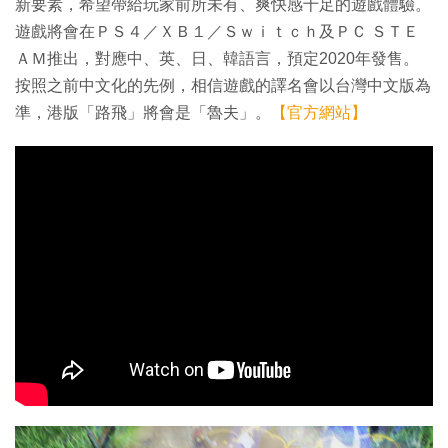
新要素，希望帶給玩家前所未有、爽快感十足的遊戲體驗。
遊戲將會在ＰＳ４／ＸＢ１／Ｓｗｉｔｃｈ及ＰＣ ＳＴＥ
ＡＭ推出，對應中、英、日、韓語言，預定2020年發售。
按照之前中文化的先例，相信遊戲的譯名會以台灣中文版為
準，港版「路飛」將會是「魯夫」。
【官方網站】